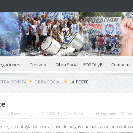
egaciones
Turismo
Obra Social – FOSOLyF
Contacto
TRA REVISTA
OBRA SOCIAL
LA PESTE
te
:
Luz y Fuerza
on:
junio 22, 2009
En:
Obra Social
Imprimir
Corr
rece, la contagiaban cierta clase de pulgas que habitaban unas ratas 