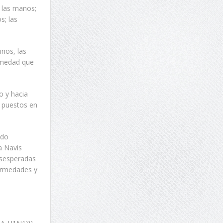
 las manos;
s; las
inos, las
ermedad que
o y hacia
s puestos en
ido
a Navis
esesperadas
fermedades y