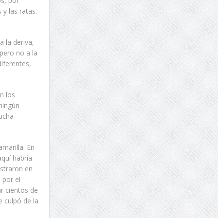
s, por
y las ratas.
 la deriva,
 pero no a la
iferentes,
n los
ningún
mucha
amarilla. En
aquí habría
istraron en
 por el
ar cientos de
e culpó de la