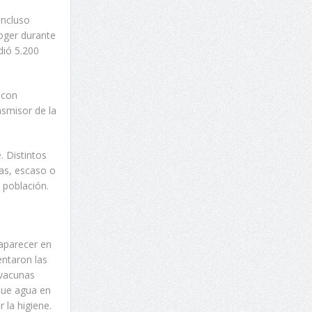
incluso
oger durante
dió 5.200
 con
nsmisor de la
. Distintos
ias, escaso o
 población.
 aparecer en
ntaron las
 vacunas
que agua en
 la higiene.