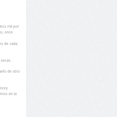
ntos mil por
ño, once
dos de cada
 secas.
arlo de otro
story
arnos en la