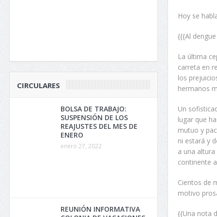
Hoy se habla
{{{Al dengue
La última c
carreta en r
los prejuici
CIRCULARES
hermanos m
Un sofistica
BOLSA DE TRABAJO:
SUSPENSIÓN DE LOS
lugar que h
REAJUSTES DEL MES DE
mutuo y pact
ENERO
ni estará y 
enero 27, 2022
a una altura
continente a
Cientos de m
motivo pros
REUNIÓN INFORMATIVA
{{Una nota d