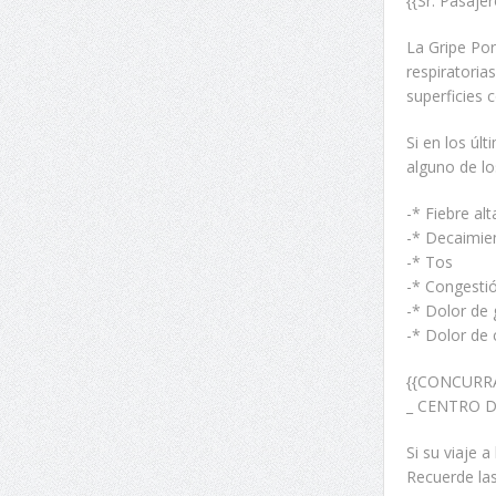
{{Sr. Pasaje
La Gripe Por
respiratoria
superficies 
Si en los úl
alguno de lo
-* Fiebre al
-* Decaimie
-* Tos
-* Congesti
-* Dolor de
-* Dolor de 
{{CONCURR
_ CENTRO 
Si su viaje 
Recuerde la