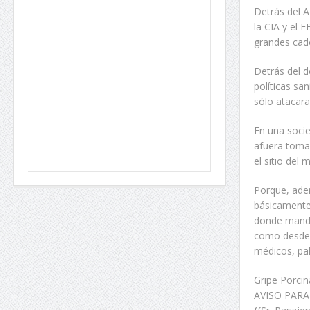
Detrás del 
la CIA y el 
grandes cade
Detrás del d
políticas sa
sólo atacara
En una socie
afuera toma 
el sitio del 
Porque, adem
básicamente 
donde manda
como desde 
médicos, pal
Gripe Porci
AVISO PARA