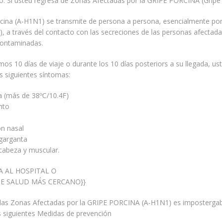
ro: Si usted regresa de Zonas Afectadas por la GRIPE PORCINA (Grip
cina (A-H1N1) se transmite de persona a persona, esencialmente por e
s), a través del contacto con las secreciones de las personas afectada
contaminadas.
timos 10 días de viaje o durante los 10 días posteriors a su llegada, u
s siguientes síntomas:
ta (más de 38ºC/10.4F)
nto
ón nasal
 garganta
cabeza y muscular.
A AL HOSPITAL O
DE SALUD MÁS CERCANO}}
a las Zonas Afectadas por la GRIPE PORCINA (A-H1N1) es impostergab
s siguientes Medidas de prevención