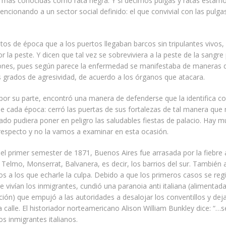
s más conocidas como rata negra. Y si decimos pulgas y ratas estamo
ncionando a un sector social definido: el que convivial con las pulgas 
tos de época que a los puertos llegaban barcos sin tripulantes vivos, a
r la peste. Y dicen que tal vez se sobreviviera a la peste de la sangre
ones, pues según parece la enfermedad se manifestaba de maneras d
s grados de agresividad, de acuerdo a los órganos que atacara.
por su parte, encontró una manera de defenderse que la identifica co
 cada época: cerró las puertas de sus fortalezas de tal manera que 
ctado pudiera poner en peligro las saludables fiestas de palacio. Hay 
l respecto y no la vamos a examinar en esta ocasión.
 el primer semester de 1871, Buenos Aires fue arrasada por la fiebre 
 Telmo, Monserrat, Balvanera, es decir, los barrios del sur. También 
 a los que echarle la culpa. Debido a que los primeros casos se reg
e vivían los inmigrantes, cundió una paranoia anti italiana (alimentada
ción) que empujó a las autoridades a desalojar los conventillos y dej
la calle. El historiador norteamericano Alison William Bunkley dice: “…s
os inmigrantes italianos.