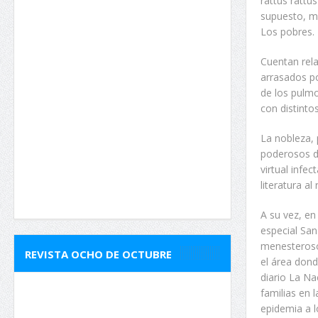
rattus rattu
supuesto, me
Los pobres.
Cuentan rela
arrasados po
de los pulm
con distinto
La nobleza, 
poderosos de
virtual infe
literatura a
A su vez, en
especial San
menesterosos
REVISTA OCHO DE OCTUBRE
el área dond
diario La Na
familias en 
epidemia a l