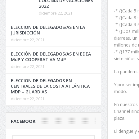
COLONIA DE VACACIONES
2022
-* {{Cada 5 
diciembre 22, 2021
-* {{Cada 8
-* {{Cada 3
ELECCION DE DELEGADOS/AS EN LA
-* {{Dos mil
JURISDICCIÓN
diarreas, un
diciembre 22, 2021
millones de 
-* {{177 mil
ELECCIÓN DE DELEGADOS/AS EN EDEA
siete niños 
MdP Y COOPERATIVA MdP
diciembre 22, 2021
La pandemia 
ELECCION DE DELEGADOS EN
Y por ser im
CENTRALES DE LA COSTA ATLÁNTICA
modo.
MDP – GUARDIAS
diciembre 22, 2021
En nuestros
Channel sino
plaza.
FACEBOOK
El dengue y 