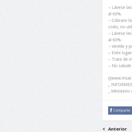
– Lávese la
al 60%.
– Cúbrase la
codo, no uti
– Lávese la
al 60%.
– Ventile y p
– Evite luga
– Trate de 
– No salude 
{{www.msal.
_ INFORMES
_ Ministerio
Comparte
Anterior