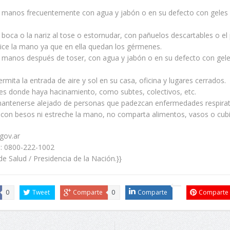
s manos frecuentemente con agua y jabón o en su defecto con geles 
 boca o la nariz al tose o estornudar, con pañuelos descartables o el 
lice la mano ya que en ella quedan los gérmenes.
s manos después de toser, con agua y jabón o en su defecto con gele
ermita la entrada de aire y sol en su casa, oficina y lugares cerrados.
res donde haya hacinamiento, como subtes, colectivos, etc.
mantenerse alejado de personas que padezcan enfermedades respirat
con besos ni estreche la mano, no comparta alimentos, vasos o cubi
gov.ar
: 0800-222-1002
 de Salud / Presidencia de la Nación.}}
0
Tweet
Comparte
0
Comparte
Comparte