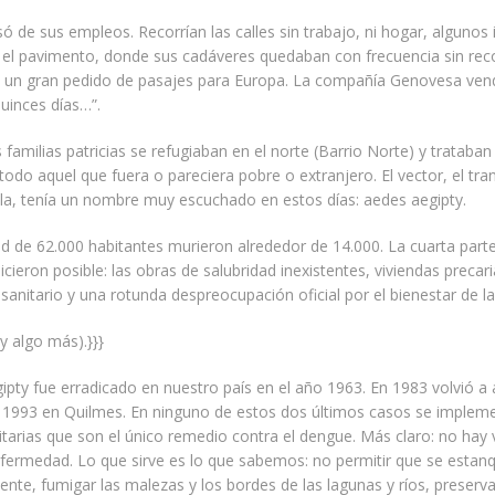
só de sus empleos. Recorrían las calles sin trabajo, ni hogar, algunos 
 el pavimento, donde sus cadáveres quedaban con frecuencia sin rec
a un gran pedido de pasajes para Europa. La compañía Genovesa ven
uinces días…”.
s familias patricias se refugiaban en el norte (Barrio Norte) y trataban
todo aquel que fuera o pareciera pobre o extranjero. El vector, el tra
lla, tenía un nombre muy escuchado en estos días: aedes aegipty.
d de 62.000 habitantes murieron alrededor de 14.000. La cuarta parte
hicieron posible: las obras de salubridad inexistentes, viviendas precar
 sanitario y una rotunda despreocupación oficial por el bienestar de la
 algo más).}}}
ipty fue erradicado en nuestro país en el año 1963. En 1983 volvió a
 1993 en Quilmes. En ninguno de estos dos últimos casos se impleme
nitarias que son el único remedio contra el dengue. Más claro: no hay
nfermedad. Lo que sirve es lo que sabemos: no permitir que se estan
iente, fumigar las malezas y los bordes de las lagunas y ríos, preservar