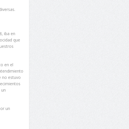
diversas.
, iba en
locidad que
nuestros
o en el
ntendimiento
e no estuvo
decimientos
e un
por un