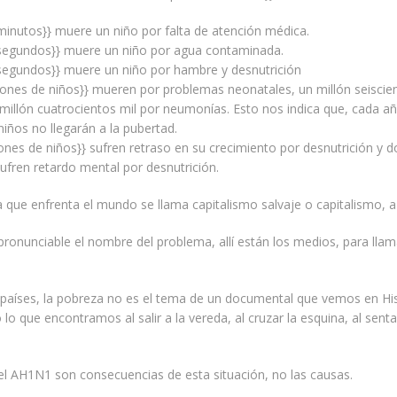
minutos}} muere un niño por falta de atención médica.
 segundos}} muere un niño por agua contaminada.
 segundos}} muere un niño por hambre y desnutrición
lones de niños}} mueren por problemas neonatales, un millón seiscie
 millón cuatrocientos mil por neumonías. Esto nos indica que, cada a
niños no llegarán a la pubertad.
lones de niños}} sufren retraso en su crecimiento por desnutrición y 
sufren retardo mental por desnutrición.
que enfrenta el mundo se llama capitalismo salvaje o capitalismo, a
pronunciable el nombre del problema, allí están los medios, para llam
 países, la pobreza no es el tema de un documental que vemos en Hi
 lo que encontramos al salir a la vereda, al cruzar la esquina, al sent
el AH1N1 son consecuencias de esta situación, no las causas.