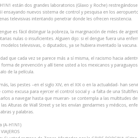
AH1N1 están dos grandes laboratorios (Glaxo y Roche) restregándose
FBI ensayando nuevos sistema de control y pesquisa en los aeropuerto
nas televisivas intentando penetrar donde les ofrecen resistencia.
engue es fácil distinguir la pobreza, la marginación de miles de argent
nitarias nulas o insuficientes. Alguien dijo: si el dengue fuera una enf
 modelos televisivas, o diputados, ya se hubiera inventado la vacuna.
dad que cada vez se parece más a sí misma, el racismo hacia adentr
forma de prevención y allí tiene usted a los mexicanos y paraguayo
malo de la película.
ás, las pestes –en el siglo XIV, en el XIX o en la actualidad- han serv
como excusa para ejercer el control social y -a falta de una Stultífer
rlos a navegar hasta que mueran- se contempla a las multitudes d
las Alturas de Wall Street y se les envían gendarmes y médicos, en
abras y palabras.
na (A-H1N1)
 VIAJEROS