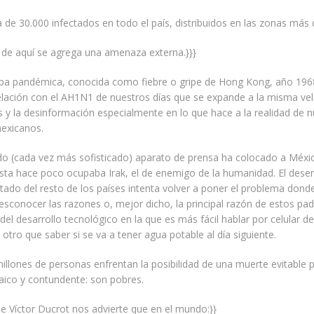
 de 30.000 infectados en todo el país, distribuidos en las zonas más 
 de aquí se agrega una amenaza externa.}}}
epa pandémica, conocida como fiebre o gripe de Hong Kong, año 1968
elación con el AH1N1 de nuestros días que se expande a la misma ve
os y la desinformación especialmente en lo que hace a la realidad de 
exicanos.
do (cada vez más sofisticado) aparato de prensa ha colocado a Méxic
asta hace poco ocupaba Irak, el de enemigo de la humanidad. El dese
ado del resto de los países intenta volver a poner el problema dond
desconocer las razones o, mejor dicho, la principal razón de estos pa
 del desarrollo tecnológico en la que es más fácil hablar por celular d
 otro que saber si se va a tener agua potable al día siguiente.
illones de personas enfrentan la posibilidad de una muerte evitable 
aico y contundente: son pobres.
e Víctor Ducrot nos advierte que en el mundo:}}