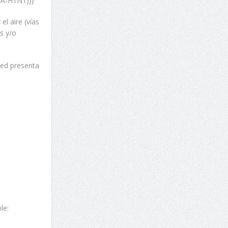
e A-H1N1)}}
l aire (vías
s y/o
sted presenta
le: