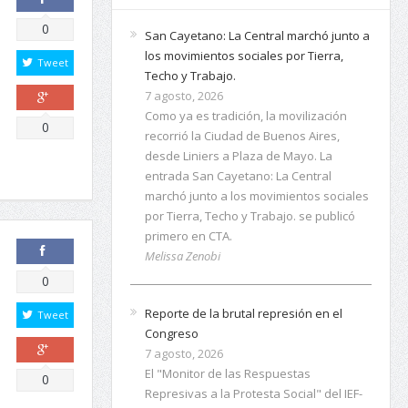
Comparte
0
San Cayetano: La Central marchó junto a
los movimientos sociales por Tierra,
Tweet
Techo y Trabajo.
7 agosto, 2026
Como ya es tradición, la movilización
Comparte
0
recorrió la Ciudad de Buenos Aires,
desde Liniers a Plaza de Mayo. La
entrada San Cayetano: La Central
marchó junto a los movimientos sociales
por Tierra, Techo y Trabajo. se publicó
primero en CTA.
Melissa Zenobi
Comparte
0
Reporte de la brutal represión en el
Tweet
Congreso
7 agosto, 2026
El "Monitor de las Respuestas
Comparte
0
Represivas a la Protesta Social" del IEF-