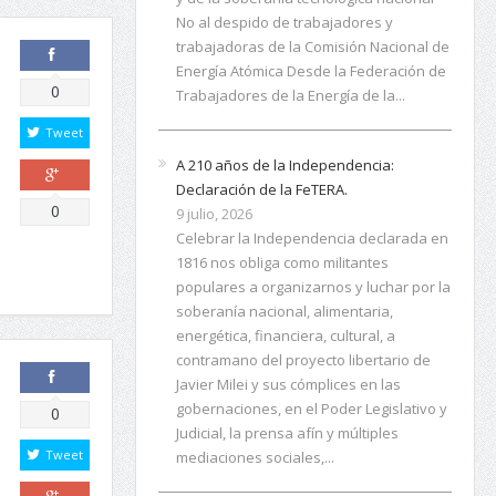
No al despido de trabajadores y
trabajadoras de la Comisión Nacional de
Energía Atómica Desde la Federación de
Comparte
0
Trabajadores de la Energía de la...
Tweet
A 210 años de la Independencia:
Declaración de la FeTERA.
Comparte
0
9 julio, 2026
Celebrar la Independencia declarada en
1816 nos obliga como militantes
populares a organizarnos y luchar por la
soberanía nacional, alimentaria,
energética, financiera, cultural, a
contramano del proyecto libertario de
Javier Milei y sus cómplices en las
gobernaciones, en el Poder Legislativo y
Comparte
0
Judicial, la prensa afín y múltiples
Tweet
mediaciones sociales,...