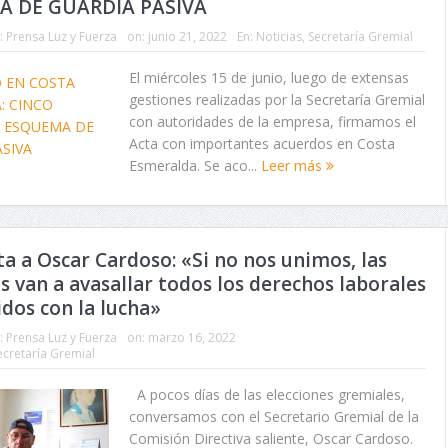
 DE GUARDIA PASIVA
:
Prensa Luz y Fuerza
on:
junio 21, 2022
En:
Noticias
,
Secretaría Gremial
El miércoles 15 de junio, luego de extensas
gestiones realizadas por la Secretaría Gremial
con autoridades de la empresa, firmamos el
Acta con importantes acuerdos en Costa
Esmeralda. Se aco...
Leer más
ta a Oscar Cardoso: «Si no nos unimos, las
 van a avasallar todos los derechos laborales
dos con la lucha»
:
Prensa Luz y Fuerza
on:
marzo 16, 2022
ecretaría Gremial
A pocos días de las elecciones gremiales,
conversamos con el Secretario Gremial de la
Comisión Directiva saliente, Oscar Cardoso.