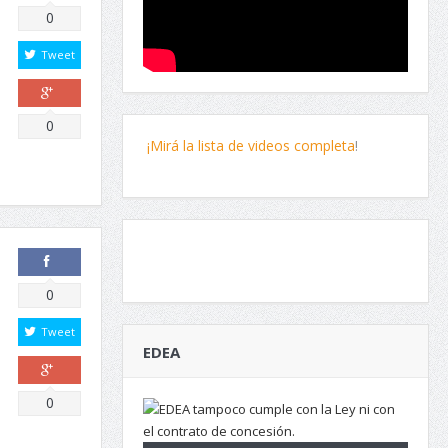
Comparte
0
Tweet
Comparte
0
¡Mirá la lista de videos completa
!
Comparte
0
Tweet
EDEA
Comparte
0