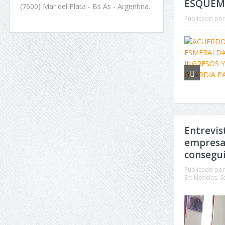
ESQUEMA
(7600) Mar del Plata - Bs As - Argentina.
Publicado por
Entrevis
empresas
consegui
Publicado por
En:
Noticias
,
S