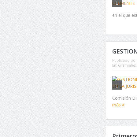
en el que est
GESTION
Publicado por
En:
Gremiales 
Comisión Dir
más
Primeros