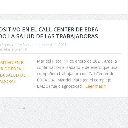
OSITIVO EN EL CALL CENTER DE EDEA –
O LA SALUD DE LAS TRABAJADORAS
:
Prensa Luz y Fuerza
on:
enero 11, 2021
ecretaría Gremial
Mar del Plata, 11 de enero de 2021. Ante la
confirmación el sábado 9 de enero que una
compañera trabajadora del Call Center de
EDEA S.A. Mar del Plata (en el complejo
EMZO) fue diagnosticad...
Leer más
4
›
»