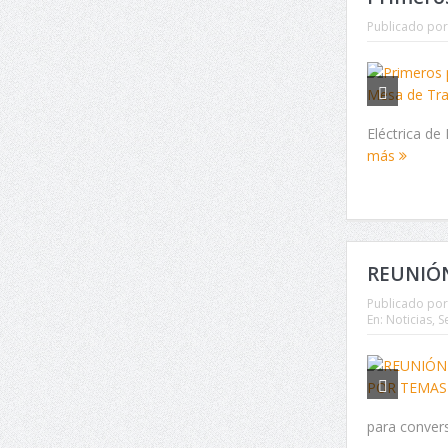
Publicado por
Eléctrica de
más
REUNIÓ
Publicado por
En:
Noticias
,
S
para convers