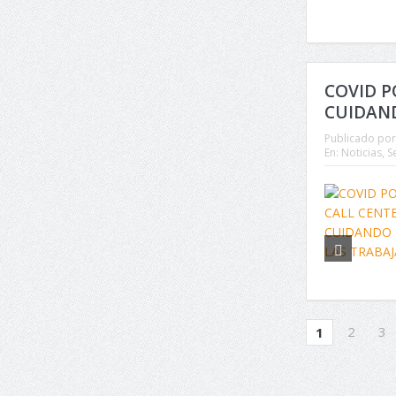
COVID P
CUIDAND
Publicado por
En:
Noticias
,
S
2
3
1