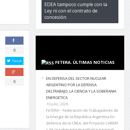
EDEA tampoco cumple con la
Ley ni con el contrato de
concesión.
Comparte
0
Tweet
FETERA. ÚLTIMAS NOTICIAS
EN DEFENSA DEL SECTOR NUCLEAR
Comparte
0
ARGENTINO POR LA DEFENSA
DELTRABAJO, LA CIENCIA Y LA SOBERANIA
ENERGETICA
10 julio, 2026
FeTERA – Federación de Trabajadores de
la Energía de la República Argentina En
defensa de la CNEA, del Proyecto CAREM
y de la soberanía tecnológica nacional