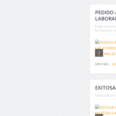
PEDIDO 
LABORA
Publicado por
En:
Noticias
,
S
laborale...
L
EXITOSA
Publicado por