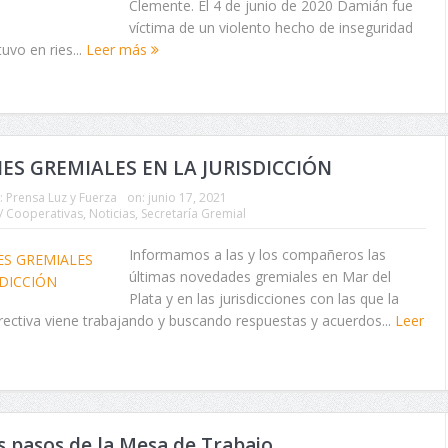
Clemente. El 4 de junio de 2020 Damián fue
víctima de un violento hecho de inseguridad
uvo en ries...
Leer más
ES GREMIALES EN LA JURISDICCIÓN
:
Prensa Luz y Fuerza
on:
junio 17, 2021
/ Cooperativas
,
Noticias
,
Secretaría Gremial
Informamos a las y los compañeros las
últimas novedades gremiales en Mar del
Plata y en las jurisdicciones con las que la
ectiva viene trabajando y buscando respuestas y acuerdos...
Leer
 pasos de la Mesa de Trabajo