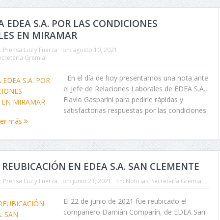
A EDEA S.A. POR LAS CONDICIONES
LES EN MIRAMAR
:
Prensa Luz y Fuerza
on:
agosto 10, 2021
ecretaría Gremial
En el día de hoy presentamos una nota ante
el Jefe de Relaciones Laborales de EDEA S.A.,
Flavio Gasparini para pedirle rápidas y
satisfactorias respuestas por las condiciones
eer más
 REUBICACIÓN EN EDEA S.A. SAN CLEMENTE
:
Prensa Luz y Fuerza
on:
junio 23, 2021
En:
Noticias
,
Secretaría Gremial
El 22 de junio de 2021 fue reubicado el
compañero Damián Comparín, de EDEA San