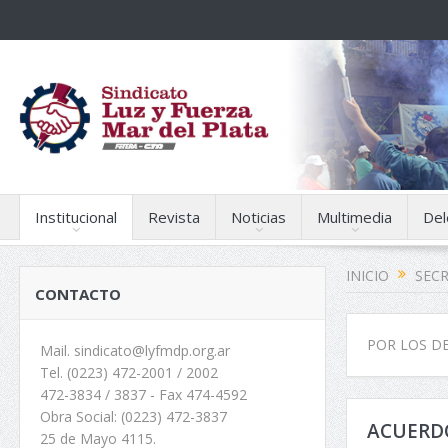
Institucional
Revista
Noticias
Multimedia
Del
INICIO
SECR
CONTACTO
POR LOS D
Mail. sindicato@lyfmdp.org.ar
Tel. (0223) 472-2001 / 2002
472-3834 / 3837 - Fax 474-4592
Obra Social: (0223) 472-3837
ACUERDO
25 de Mayo 4115.