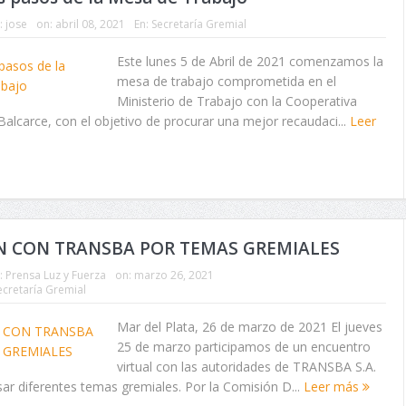
:
jose
on:
abril 08, 2021
En:
Secretaría Gremial
Este lunes 5 de Abril de 2021 comenzamos la
mesa de trabajo comprometida en el
Ministerio de Trabajo con la Cooperativa
 Balcarce, con el objetivo de procurar una mejor recaudaci...
Leer
N CON TRANSBA POR TEMAS GREMIALES
:
Prensa Luz y Fuerza
on:
marzo 26, 2021
ecretaría Gremial
Mar del Plata, 26 de marzo de 2021 El jueves
25 de marzo participamos de un encuentro
virtual con las autoridades de TRANSBA S.A.
ar diferentes temas gremiales. Por la Comisión D...
Leer más