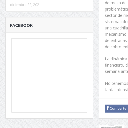
de mesa de 
diciembre 22, 2021
problemática
sector de me
sistema info
FACEBOOK
una cuadrill
mecanismo d
de entradas 
de cobro ext
La dinámica 
financiero,
semana ante
No tenemos 
tanta inten
Comparte