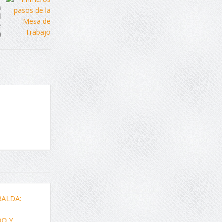
n
l
e
)