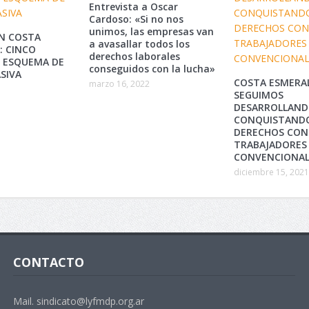
Entrevista a Oscar
Cardoso: «Si no nos
unimos, las empresas van
N COSTA
a avasallar todos los
: CINCO
derechos laborales
Y ESQUEMA DE
conseguidos con la lucha»
SIVA
COSTA ESMERA
marzo 16, 2022
SEGUIMOS
DESARROLLAND
CONQUISTAND
DERECHOS CON
TRABAJADORES
CONVENCIONAL
diciembre 15, 2021
CONTACTO
Mail. sindicato@lyfmdp.org.ar