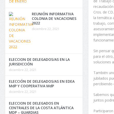
de Trabajo c
recaudación 
Cros. de CD.
REUNIÓN INFORMATIVA
la temática 
COLONIA DE VACACIONES
2022
trabajo, com
asesoramient
diciembre 22, 2021
implementar 
funcionamie
Sin pensar 
para el otro
ELECCION DE DELEGADOS/AS EN LA
soluciones 
JURISDICCIÓN
diciembre 22, 2021
También uno
jubilados pu
ELECCIÓN DE DELEGADOS/AS EN EDEA
percibiendo 
MdP Y COOPERATIVA MdP
diciembre 22, 2021
Sabemos que
juntos podre
ELECCION DE DELEGADOS EN
CENTRALES DE LA COSTA ATLÁNTICA
Participaron
MDP – GUARDIAS