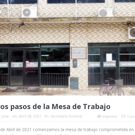
os pasos de la Mesa de Trabajo
:
jose
on:
abril 08, 2021
En:
Secretaría Gremial
Imprimir
Corr
5 de Abril de 2021 comenzamos la mesa de trabajo comprometida en e