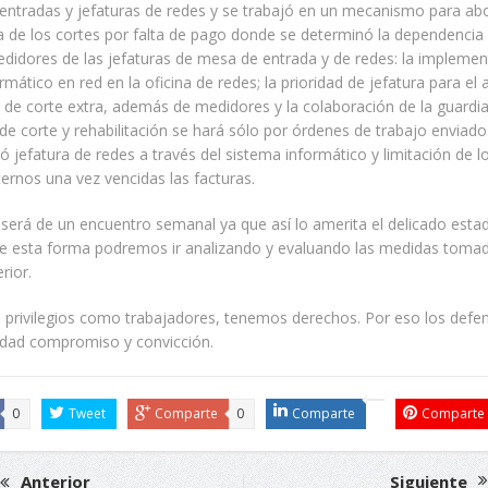
entradas y jefaturas de redes y se trabajó en un mecanismo para abo
 de los cortes por falta de pago donde se determinó la dependencia 
didores de las jefaturas de mesa de entrada y de redes: la implemen
rmático en red en la oficina de redes; la prioridad de jefatura para e
a de corte extra, además de medidores y la colaboración de la guardia;
e corte y rehabilitación se hará sólo por órdenes de trabajo enviad
ó jefatura de redes a través del sistema informático y limitación de 
ernos una vez vencidas las facturas.
será de un encuentro semanal ya que así lo amerita el delicado esta
 de esta forma podremos ir analizando y evaluando las medidas tomad
rior.
privilegios como trabajadores, tenemos derechos. Por eso los def
sidad compromiso y convicción.
0
Tweet
Comparte
0
Comparte
Comparte
Anterior
Siguiente