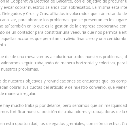
on la Cooperativa Eléctrica de Balcarce, con el objetivo de procurar
y evitar cobrar nuestros salarios con sobresaltos. La misma está int
, Delegados y Cros. y Cras. afiliados involucrados que irán rotando d
a analizar, para abordar los problemas que se presentan en los lugar
o así también en lo que es la gestión de la empresa cooperativa con 
o de un contador para constituir una veeduría que nos permita alerta
aquellas acciones que permitan un alivio financiero y una certidumb
nto.
que desde una mesa vamos a solucionar todos nuestros problemas, d
, valoramos seguir trabajando de manera horizontal y colectiva, para
a nuestros problemas.
 de nuestros objetivos y reivindicaciones se encuentra que los com
edan cobrar sus cuotas del artículo 9 de nuestro convenio, que viene
de manera irregular.
 hay mucho trabajo por delante, pero sentimos que sin mezquindad
mos fortificar nuestra posición de trabajadores y trabajadoras de la
 en esta oportunidad, los delegados gremiales, comisión directiva, Cro