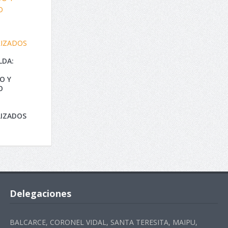
LDA:
O Y
O
IZADOS
Delegaciones
BALCARCE, CORONEL VIDAL, SANTA TERESITA, MAIPU,