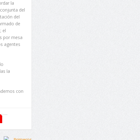
rdar la
conjunta del
tación del
l armado de
 el
os por mesa
los agentes
do
as la
endemos con