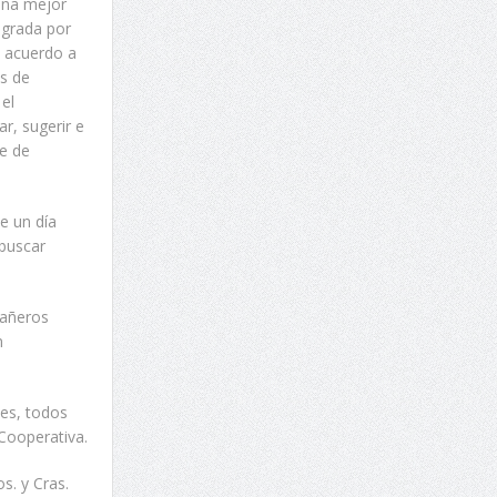
 una mejor
egrada por
e acuerdo a
es de
el
r, sugerir e
re de
e un día
 buscar
pañeros
n
es, todos
 Cooperativa.
s. y Cras.