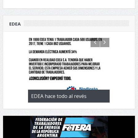
EDEA
 con la
EDEA hace todo al revés
EL negocio 
 de