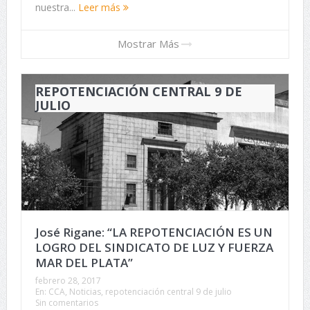
nuestra...
Leer más
Mostrar Más
REPOTENCIACIÓN CENTRAL 9 DE
JULIO
José Rigane: “LA REPOTENCIACIÓN ES UN
LOGRO DEL SINDICATO DE LUZ Y FUERZA
MAR DEL PLATA”
febrero 28, 2017
En:
CCA
,
Noticias
,
repotenciación central 9 de julio
Sin comentarios