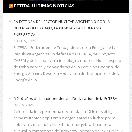
FETERA. ÚLTIMAS NOTICIAS
EN DEFENSA DEL SECTOR NUCLEAR ARGENTINO POR LA
DEFENSA DELTRABAJO, LA CIENCIA Y LA SOBERANIA
ENERGETICA
10 julio, 2026
FeTERA – Federación de Trabajadores de la Energía de la
República Argentina En defensa de la CNEA, del Proyecto
CAREM y de la soberanía tecnológica nacional No al despido
de trabajadores y trabajadoras de la Comisión Nacional de
Energía Atómica Desde la Federación de Trabajadores de la
Energía de la...
A 210 años de la Independencia: Declaración de la FeTERA.
9 julio, 2026
Celebrar la Independencia declarada en 1816 nos obliga
como militantes populares a organizarnos y luchar por la
soberanía nacional, alimentaria, energética, financiera,
cultural, a contramano del proyecto libertario de Javier Milei y