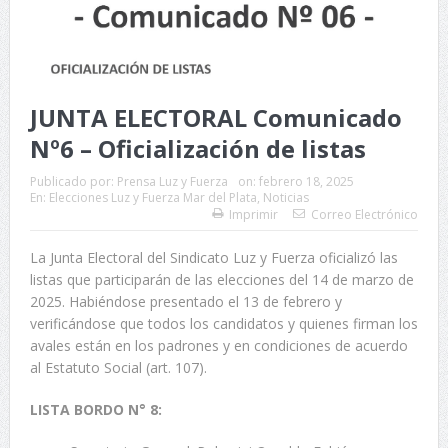
JUNTA ELECTORAL Comunicado
Nº6 – Oficialización de listas
Publicado por:
Prensa Luz y Fuerza
on:
febrero 18, 2025
En:
Elecciones Luz y Fuerza Mar del Plata
,
Noticias
Imprimir
Correo Electrónico
La Junta Electoral del Sindicato Luz y Fuerza oficializó las
listas que participarán de las elecciones del 14 de marzo de
2025. Habiéndose presentado el 13 de febrero y
verificándose que todos los candidatos y quienes firman los
avales están en los padrones y en condiciones de acuerdo
al Estatuto Social (art. 107).
LISTA BORDO N° 8: