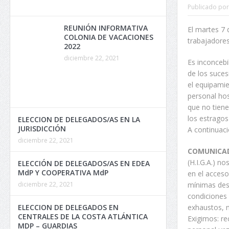
Publicado por
REUNIÓN INFORMATIVA
El martes 7 
COLONIA DE VACACIONES
trabajadores
2022
diciembre 22, 2021
Es inconcebi
de los suces
el equipamie
personal hos
que no tiene
los estragos
ELECCION DE DELEGADOS/AS EN LA
JURISDICCIÓN
A continuac
diciembre 22, 2021
COMUNICAD
(H.I.G.A.) 
ELECCIÓN DE DELEGADOS/AS EN EDEA
MdP Y COOPERATIVA MdP
en el acceso
diciembre 22, 2021
mínimas desd
condiciones
ELECCION DE DELEGADOS EN
exhaustos, n
CENTRALES DE LA COSTA ATLÁNTICA
Exigimos: re
MDP – GUARDIAS