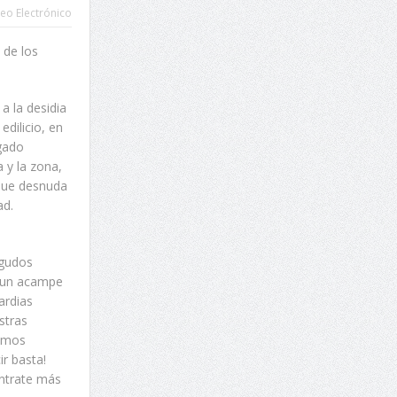
eo Electrónico
 de los
a la desidia
edilicio, en
egado
a y la zona,
 que desnuda
ad.
Agudos
 un acampe
ardias
stras
tamos
r basta!
ontrate más