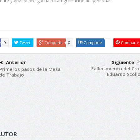
ente y que se otorgue la recategorización del personal.
0
Tweet
Comparte
0
Comparte
Comparte
Anterior
Siguiente
Fallecimiento del Cro
Primeros pasos de la Mesa
Eduardo Scoll
de Trabajo
AUTOR