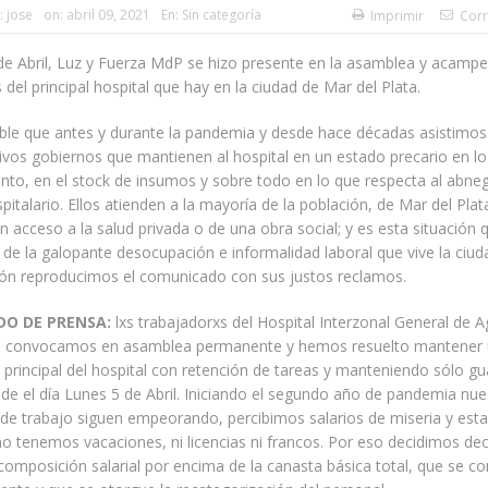
:
jose
on:
abril 09, 2021
En:
Sin categoría
Imprimir
Corr
de Abril, Luz y Fuerza MdP se hizo presente en la asamblea y acampe
 del principal hospital que hay en la ciudad de Mar del Plata.
ble que antes y durante la pandemia y desde hace décadas asistimos 
ivos gobiernos que mantienen al hospital en un estado precario en lo 
nto, en el stock de insumos y sobre todo en lo que respecta al abn
pitalario. Ellos atienden a la mayoría de la población, de Mar del Plat
n acceso a la salud privada o de una obra social; y es esta situación
 de la galopante desocupación e informalidad laboral que vive la ciud
ión reproducimos el comunicado con sus justos reclamos.
O DE PRENSA:
lxs trabajadorxs del Hospital Interzonal General de 
nos convocamos en asamblea permanente y hemos resuelto mantener
 principal del hospital con retención de tareas y manteniendo sólo gu
e el día Lunes 5 de Abril. Iniciando el segundo año de pandemia nue
 de trabajo siguen empeorando, percibimos salarios de miseria y es
o tenemos vacaciones, ni licencias ni francos. Por eso decidimos deci
composición salarial por encima de la canasta básica total, que se c