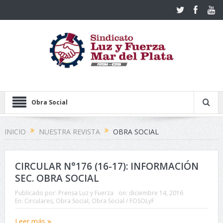
Obra Social
INICIO
NUESTRA REVISTA
OBRA SOCIAL
CIRCULAR N°176 (16-17): INFORMACIÓN
SEC. OBRA SOCIAL
Publicado por:
Prensa Luz y Fuerza
on:
diciembre 14, 2016
En:
Circulares
,
Obra Social
,
Obra Social / FOSOLyF
Leer más