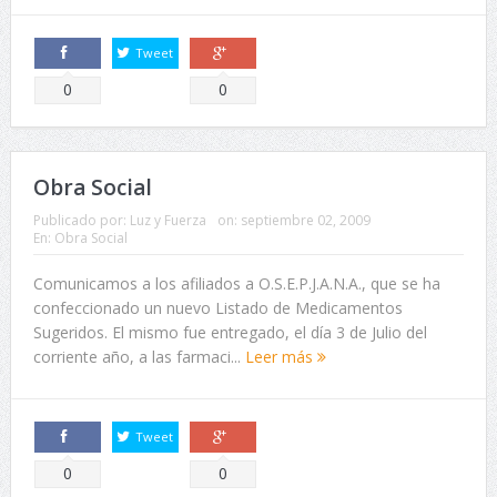
Tweet
Comparte
Comparte
0
0
Obra Social
Publicado por:
Luz y Fuerza
on:
septiembre 02, 2009
En:
Obra Social
Comunicamos a los afiliados a O.S.E.P.J.A.N.A., que se ha
confeccionado un nuevo Listado de Medicamentos
Sugeridos. El mismo fue entregado, el día 3 de Julio del
corriente año, a las farmaci...
Leer más
Tweet
Comparte
Comparte
0
0