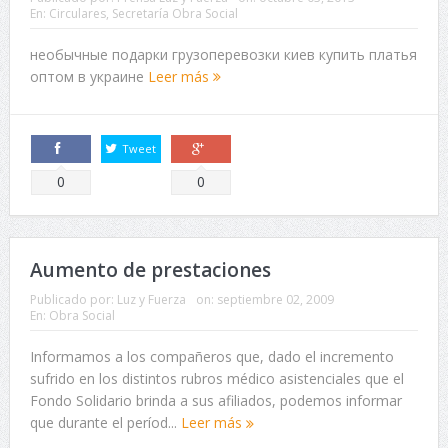
En:
Circulares
,
Secretaría Obra Social
необычные подарки грузоперевозки киев купить платья
оптом в украине
Leer más
Tweet
Comparte
Comparte
0
0
Aumento de prestaciones
Publicado por:
Luz y Fuerza
on:
septiembre 02, 2009
En:
Obra Social
Informamos a los compañeros que, dado el incremento
sufrido en los distintos rubros médico asistenciales que el
Fondo Solidario brinda a sus afiliados, podemos informar
que durante el períod...
Leer más