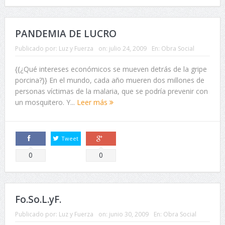
PANDEMIA DE LUCRO
Publicado por:
Luz y Fuerza
on:
julio 24, 2009
En:
Obra Social
{{¿Qué intereses económicos se mueven detrás de la gripe
porcina?}} En el mundo, cada año mueren dos millones de
personas víctimas de la malaria, que se podría prevenir con
un mosquitero. Y...
Leer más
Tweet
Comparte
Comparte
0
0
Fo.So.L.yF.
Publicado por:
Luz y Fuerza
on:
junio 30, 2009
En:
Obra Social