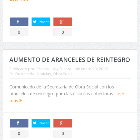
Tweet
Comparte
Comparte
0
0
AUMENTO DE ARANCELES DE REINTEGRO
Publicado por:
Prensa Luz y Fuerza
on:
enero 29, 2016
En:
Destacado
,
Noticias
,
Obra Social
Comunicado de la Secretaría de Obra Social con los
aranceles de reintegro para las distintas coberturas.
Leer
más
Tweet
Comparte
Comparte
0
0