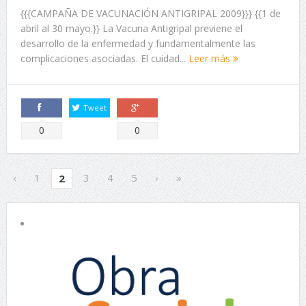
{{{CAMPAÑA DE VACUNACIÓN ANTIGRIPAL 2009}}} {{1 de
abril al 30 mayo.}} La Vacuna Antigripal previene el
desarrollo de la enfermedad y fundamentalmente las
complicaciones asociadas. El cuidad...
Leer más
Tweet
Comparte
Comparte
0
0
‹
1
3
4
5
›
»
2