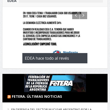
EDEA
 con la
EDEA hace todo al revés
EL negocio 
 de
FETERA. ÚLTIMAS NOTICIAS
EN DEFENSA DEL SECTOR NUCLEAR ARGENTINO POR LA