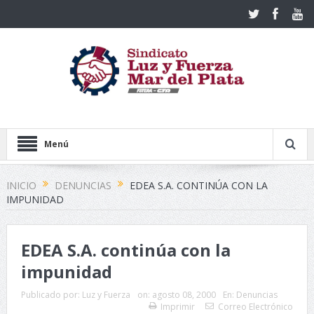
Menú
INICIO
DENUNCIAS
EDEA S.A. CONTINÚA CON LA
IMPUNIDAD
EDEA S.A. continúa con la
impunidad
Publicado por:
Luz y Fuerza
on:
agosto 08, 2000
En:
Denuncias
Imprimir
Correo Electrónico