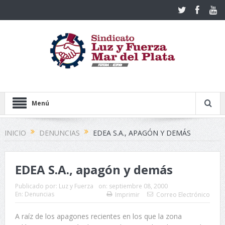
Menú
INICIO
DENUNCIAS
EDEA S.A., APAGÓN Y DEMÁS
EDEA S.A., apagón y demás
Publicado por:
Luz y Fuerza
on:
septiembre 08, 2000
En:
Denuncias
Imprimir
Correo Electrónico
A raíz de los apagones recientes en los que la zona