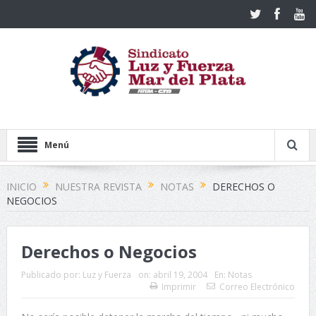
Menú
INICIO
NUESTRA REVISTA
NOTAS
DERECHOS O
NEGOCIOS
Derechos o Negocios
Publicado por:
Luz y Fuerza
on:
abril 19, 2004
En:
Notas
Imprimir
Correo Electrónico