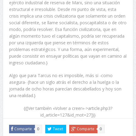
ejército industrial de reserva de Marx, sino una situación
estructural e irresoluble. Desde mi punto de vista, esta
crisis implica una crisis civilizatoria que solamente un orden
social diferente, se llame socialista, poscapitalista o de otro
modo, podría resolver. Esa función civilizatoria, que en
algún momento tuvo el capitalismo, podría ser recuperada
por una izquierda que piense en términos de estos
problemas estratégicos. Y una forma, aún experimental,
puede consistir en ensayar políticas que vayan en camino al
ingreso ciudadano.}
Algo que para Tarcus no es imposible, más si -como
asegura- {hace un siglo atrás el derecho a la huelga o la
jornada de ocho horas parecían descabellados y hoy son
una realidad.}
{{[Ver también «Volver a creer»->article.php3?
id_article=127&id_mot=27]}}
Comparte
0
Tweet
Comparte
0