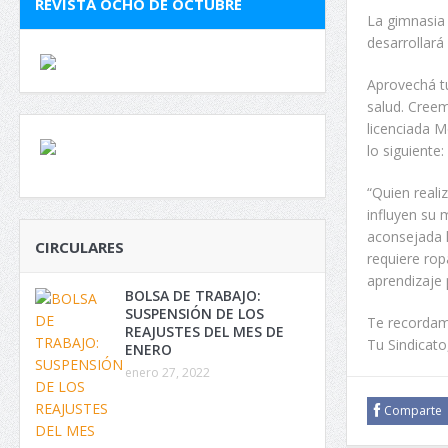
REVISTA OCHO DE OCTUBRE
La gimnasia 
desarrollará
Aprovechá tu
salud. Creem
licenciada M
lo siguiente:
“Quien reali
influyen su 
aconsejada 
CIRCULARES
requiere rop
aprendizaje 
BOLSA DE TRABAJO:
SUSPENSIÓN DE LOS
Te recordamo
REAJUSTES DEL MES DE
Tu Sindicato
ENERO
enero 27, 2022
Comparte