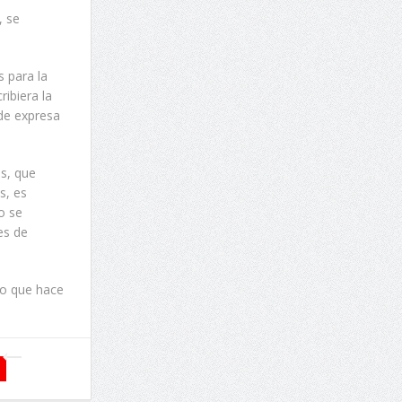
, se
s para la
ribiera la
nde expresa
os, que
s, es
o se
es de
zo que hace