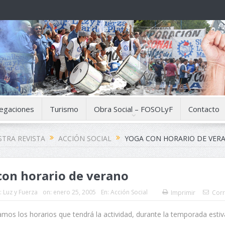
egaciones
Turismo
Obra Social – FOSOLyF
Contacto
TRA REVISTA
ACCIÓN SOCIAL
YOGA CON HORARIO DE VER
on horario de verano
:
Luz y Fuerza
on:
enero 25, 2005
En:
Acción Social
Imprimir
Corr
os los horarios que tendrá la actividad, durante la temporada estiva