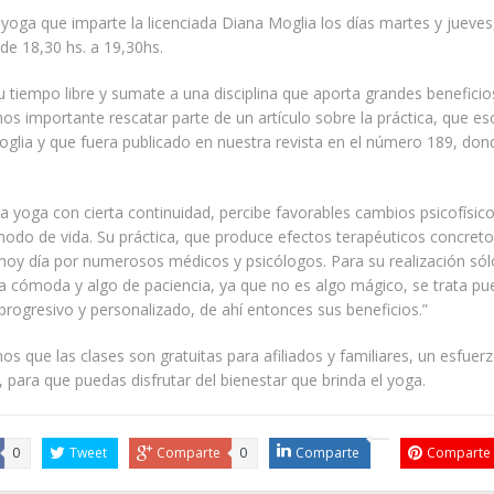
yoga que imparte la licenciada Diana Moglia los días martes y jueves
 de 18,30 hs. a 19,30hs.
 tiempo libre y sumate a una disciplina que aporta grandes beneficio
os importante rescatar parte de un artículo sobre la práctica, que esc
oglia y que fuera publicado en nuestra revista en el número 189, do
za yoga con cierta continuidad, percibe favorables cambios psicofísic
modo de vida. Su práctica, que produce efectos terapéuticos concreto
hoy día por numerosos médicos y psicólogos. Para su realización sól
a cómoda y algo de paciencia, ya que no es algo mágico, se trata pu
progresivo y personalizado, de ahí entonces sus beneficios.”
s que las clases son gratuitas para afiliados y familiares, un esfuer
, para que puedas disfrutar del bienestar que brinda el yoga.
0
Tweet
Comparte
0
Comparte
Comparte