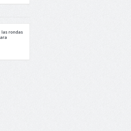
n las rondas
para