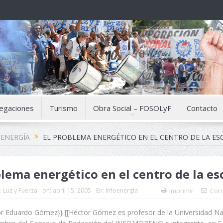
egaciones
Turismo
Obra Social – FOSOLyF
Contacto
OENERGÍA
EL PROBLEMA ENERGÉTICO EN EL CENTRO DE LA ES
blema energético en el centro de la e
:
Luz y Fuerza
on:
abril 15, 2005
En:
Infoenergía
Imprimir
Corr
or Eduardo Gómez}} [[Héctor Gómez es profesor de la Universidad Na