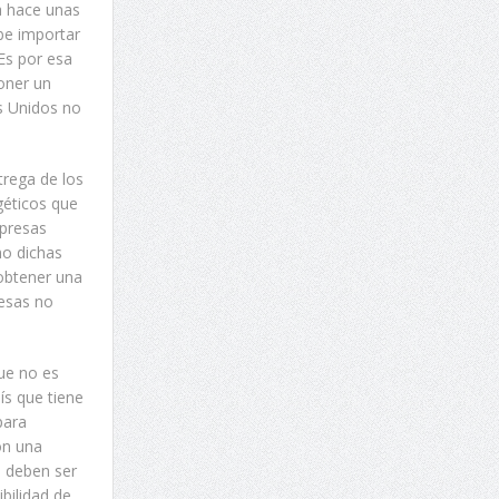
ta hace unas
be importar
Es por esa
oner un
os Unidos no
trega de los
géticos que
mpresas
mo dichas
obtener una
resas no
que no es
aís que tiene
para
on una
, deben ser
bilidad de