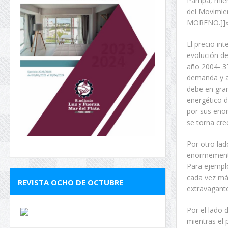
Pampa, miem
del Movimie
MORENO.]]
El precio in
evolución de
año 2004- 37
demanda y a
debe en gra
energético d
por sus enor
se torna cr
Por otro lad
enormemente
Para ejempl
cada vez má
REVISTA OCHO DE OCTUBRE
extravagante
Por el lado 
mientras el 