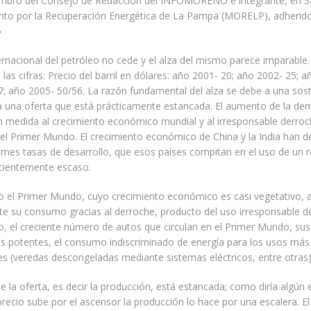
bro del Consejo de Redacción del INFOMORENO e integrante, en S
nto por la Recuperación Energética de La Pampa (MORELP), adherido
»
ternacional del petróleo no cede y el alza del mismo parece imparable
 las cifras: Precio del barril en dólares: año 2001- 20; año 2002- 25; a
; año 2005- 50/56. La razón fundamental del alza se debe a una sos
 una oferta que está prácticamente estancada. El aumento de la de
n medida al crecimiento económico mundial y al irresponsable derro
el Primer Mundo. El crecimiento económico de China y la India han 
mes tasas de desarrollo, que esos países compitan en el uso de un 
ecientemente escaso.
o el Primer Mundo, cuyo crecimiento económico es casi vegetativo, 
 su consumo gracias al derroche, producto del uso irresponsable de 
o, el creciente número de autos que circulan en el Primer Mundo, su
s potentes, el consumo indiscriminado de energía para los usos más
s (veredas descongeladas mediante sistemas eléctricos, entre otras)
de la oferta, es decir la producción, está estancada; como diría algú
precio sube por el ascensor la producción lo hace por una escalera. El