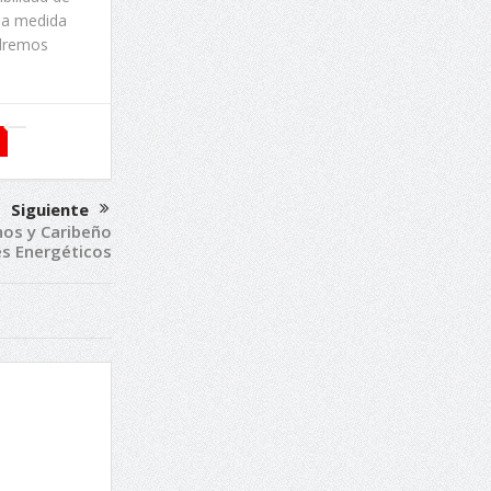
la medida
ndremos
Siguiente
nos y Caribeño
es Energéticos