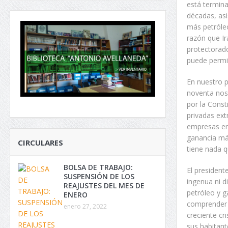
está termina
décadas, asi
más petróleo
razón que Ir
protectorado
puede permit
En nuestro p
noventa nos 
por la Cons
privadas ext
empresas en
ganancia máx
CIRCULARES
tiene nada q
BOLSA DE TRABAJO:
El president
SUSPENSIÓN DE LOS
ingenua ni di
REAJUSTES DEL MES DE
petróleo y g
ENERO
comprender 
enero 27, 2022
creciente cr
sus habitant