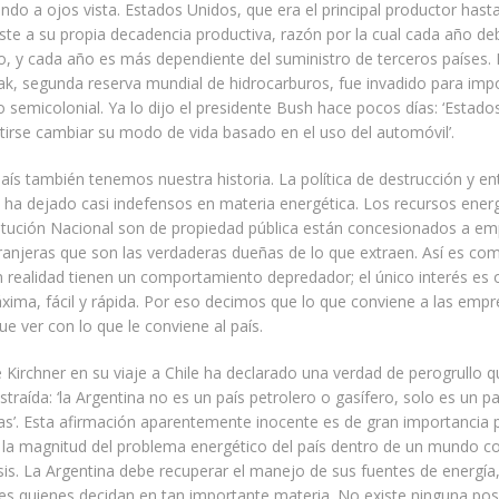
ndo a ojos vista. Estados Unidos, que era el principal productor has
ste a su propia decadencia productiva, razón por la cual cada año de
, y cada año es más dependiente del suministro de terceros países. 
ak, segunda reserva mundial de hidrocarburos, fue invadido para imp
 semicolonial. Ya lo dijo el presidente Bush hace pocos días: ‘Estad
irse cambiar su modo de vida basado en el uso del automóvil’.
aís también tenemos nuestra historia. La política de destrucción y en
ha dejado casi indefensos en materia energética. Los recursos ener
titución Nacional son de propiedad pública están concesionados a e
ranjeras que son las verdaderas dueñas de lo que extraen. Así es co
 realidad tienen un comportamiento depredador; el único interés es 
ima, fácil y rápida. Por eso decimos que lo que conviene a las emp
ue ver con lo que le conviene al país.
e Kirchner en su viaje a Chile ha declarado una verdad de perogrullo 
straída: ‘la Argentina no es un país petrolero o gasífero, solo es un p
as’. Esta afirmación aparentemente inocente es de gran importancia 
la magnitud del problema energético del país dentro de un mundo c
isis. La Argentina debe recuperar el manejo de sus fuentes de energía
es quienes decidan en tan importante materia. No existe ninguna posi