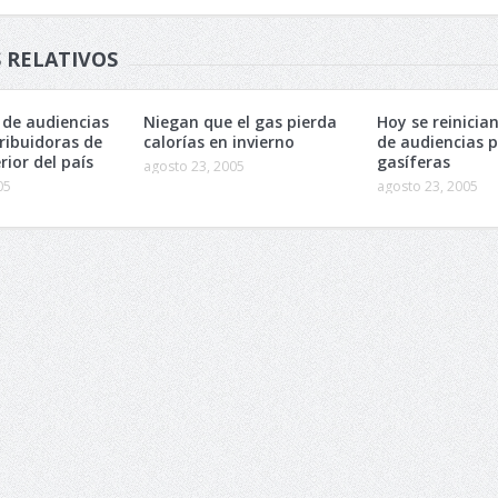
 RELATIVOS
 de audiencias
Niegan que el gas pierda
Hoy se reinicia
tribuidoras de
calorías en invierno
de audiencias 
rior del país
gasíferas
agosto 23, 2005
05
agosto 23, 2005