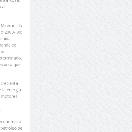
anta Rosa,
 al
. Miremos la
ño 2003- 30;
tenida
manda se
che
determinado,
recurso que
acrecienta
la energía.
s motores
.
n economista
 petróleo se