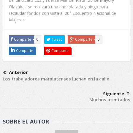
del Sindicato Luz y Fuerza Mar del Plata, 25 de Mayo y
Olazábal, se realizará una chocolatada y bingo para
recaudar fondos con vista al 20° Encuentro Nacional de
Mujeres.
Comparte
0
Tweet
Comparte
0
Comparte
Comparte
Anterior
Los trabajadores marplatenses luchan en la calle
Siguiente
Muchos atentados
SOBRE EL AUTOR