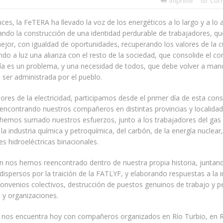
Imprimir
Corr
es, la FeTERA ha llevado la voz de los energéticos a lo largo y a lo 
iando la construcción de una identidad perdurable de trabajadores, qu
or, con igualdad de oportunidades, recuperando los valores de la cu
ndo a luz una alianza con el resto de la sociedad, que consolide el c
ía es un problema, y una necesidad de todos, que debe volver a man
 ser administrada por el pueblo.
ores de la electricidad, participamos desde el primer día de esta cons
encontrando nuestros compañeros en distintas provincias y localida
hemos sumado nuestros esfuerzos, junto a los trabajadores del gas 
 la industria química y petroquímica, del carbón, de la energía nuclear,
es hidroeléctricas binacionales.
n nos hemos reencontrado dentro de nuestra propia historia, juntan
ispersos por la traición de la FATLYF, y elaborando respuestas a la in
onvenios colectivos, destrucción de puestos genuinos de trabajo y p
y organizaciones.
a nos encuentra hoy con compañeros organizados en Río Turbio, en R