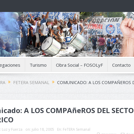
egaciones
Turismo
Obra Social – FOSOLyF
Contacto
ERA
FETERA SEMANAL
COMUNICADO: A LOS COMPAÑEROS 
icado: A LOS COMPAñeROS DEL SECT
RICO
:
Luz y Fuerza
on:
julio 18, 2005
En:
FeTERA Semanal