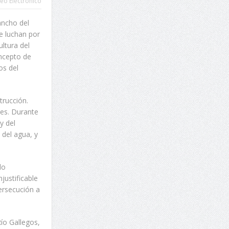
eo Electrónico
ancho del
e luchan por
ltura del
oncepto de
os del
trucción.
des. Durante
y del
 del agua, y
do
justificable
ersecución a
ío Gallegos,