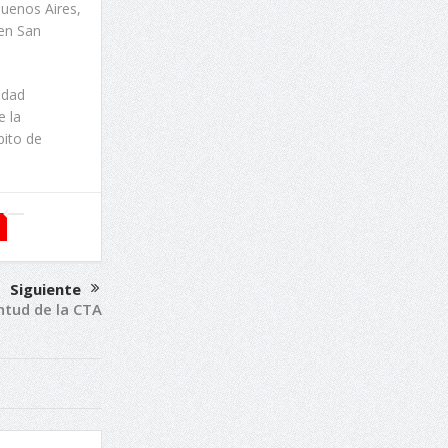
Buenos Aires,
 en San
idad
e la
bito de
Siguiente
ntud de la CTA