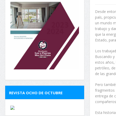
Desde entonc
país, propic
un mundo mej
trabajo y da
que la energ
Estado, para
Los trabajad
Buscando y 
estos años, 
petróleo, de
de las grand
Pero tambié
fragmentos d
REVISTA OCHO DE OCTUBRE
entrega de c
compañeros 
Esta histori