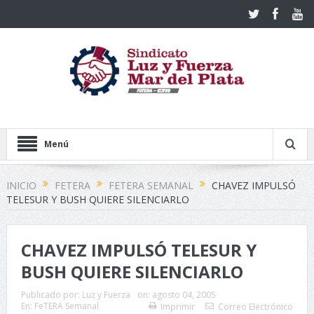
Menú
INICIO
FETERA
FETERA SEMANAL
CHAVEZ IMPULSÓ
TELESUR Y BUSH QUIERE SILENCIARLO
CHAVEZ IMPULSÓ TELESUR Y
BUSH QUIERE SILENCIARLO
Publicado por:
Luz y Fuerza
on:
agosto 04, 2005
En:
FeTERA Semanal
Imprimir
Correo Electrónico