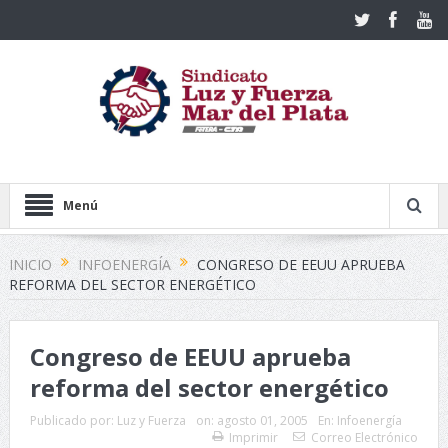
Menú
INICIO
INFOENERGÍA
CONGRESO DE EEUU APRUEBA
REFORMA DEL SECTOR ENERGÉTICO
Congreso de EEUU aprueba
reforma del sector energético
Publicado por:
Luz y Fuerza
on:
agosto 01, 2005
En:
Infoenergía
Imprimir
Correo Electrónico