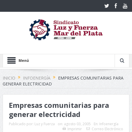
Menú
INICIO
INFOENERGÍA
EMPRESAS COMUNITARIAS PARA
GENERAR ELECTRICIDAD
Empresas comunitarias para
generar electricidad
Publicado por:
Luz y Fuerza
on:
agosto 03, 2005
En:
Infoenergía
Imprimir
Correo Electrónico