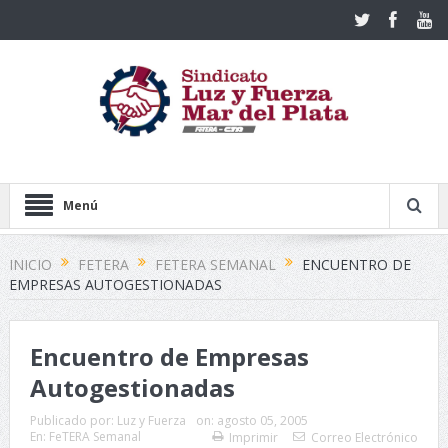
Menú
INICIO
FETERA
FETERA SEMANAL
ENCUENTRO DE
EMPRESAS AUTOGESTIONADAS
Encuentro de Empresas
Autogestionadas
Publicado por:
Luz y Fuerza
on:
agosto 05, 2005
En:
FeTERA Semanal
Imprimir
Correo Electrónico