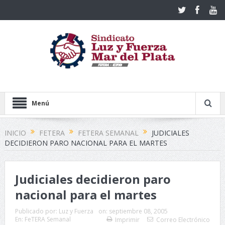
Menú
INICIO
FETERA
FETERA SEMANAL
JUDICIALES
DECIDIERON PARO NACIONAL PARA EL MARTES
Judiciales decidieron paro
nacional para el martes
Publicado por:
Luz y Fuerza
on:
septiembre 08, 2005
En:
FeTERA Semanal
Imprimir
Correo Electrónico