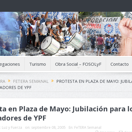
egaciones
Turismo
Obra Social – FOSOLyF
Contacto
ERA
FETERA SEMANAL
PROTESTA EN PLAZA DE MAYO: JUBI
JADORES DE YPF
ta en Plaza de Mayo: Jubilación para l
adores de YPF
:
Luz y Fuerza
on:
septiembre 08, 2005
En:
FeTERA Semanal