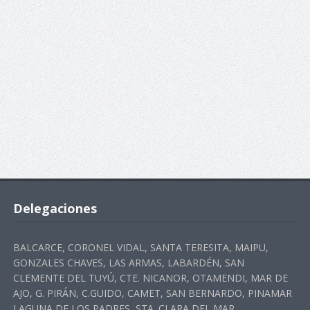
Delegaciones
BALCARCE, CORONEL VIDAL, SANTA TERESITA, MAIPU,
GONZALES CHAVES, LAS ARMAS, LABARDÉN, SAN
CLEMENTE DEL TUYÚ, CTE. NICANOR, OTAMENDI, MAR DE
AJO, G. PIRÁN, C.GUIDO, CAMET, SAN BERNARDO, PINAMAR
LAGUNA DE LOS PADRES, STA. CLARA DEL MAR,