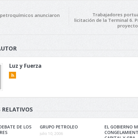
Trabajadores portua
 petroquímicos anunciaron
licitación de la Terminal 6.
proyecto
AUTOR
Luz y Fuerza
 RELATIVOS
DEBATE DE LOS
GRUPO PETROLEO
EL GOBIERNO M
RES
CONGELAMIENT
julio 10, 2006
CAPITAL Y GBA