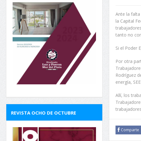
Ante la falt
la Capital F
trabajadores
tanto no con
Si el Poder 
Por otra par
Trabajadore
Rodríguez de
energía, SE
Allí, los tr
Trabajadore
trabajadores
REVISTA OCHO DE OCTUBRE
Comparte