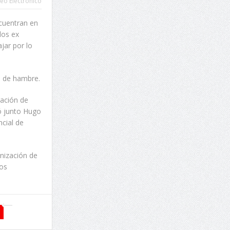
eo Electrónico
ncuentran en
los ex
jar por lo
a de hambre.
ración de
ó junto Hugo
ncial de
anización de
los