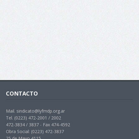
CONTACTO
Mail. sindicato@lyfmdp.org.ar
Tel. (0223) 472-2001 / 2002
472-3834 / 3837 - Fax 474-4592
Obra Social: (0223) 472-3837
25 de Mayo 4115.