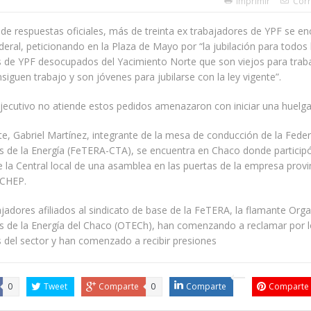
Imprimir
Corr
a de respuestas oficiales, más de treinta ex trabajadores de YPF se e
ederal, peticionando en la Plaza de Mayo por “la jubilación para todos 
 de YPF desocupados del Yacimiento Norte que son viejos para traba
siguen trabajo y son jóvenes para jubilarse con la ley vigente”.
Ejecutivo no atiende estos pedidos amenazaron con iniciar una huelg
te, Gabriel Martínez, integrante de la mesa de conducción de la Fede
s de la Energía (FeTERA-CTA), se encuentra en Chaco donde particip
 la Central local de una asamblea en las puertas de la empresa provi
ECHEP.
abajadores afiliados al sindicato de base de la FeTERA, la flamante Org
s de la Energía del Chaco (OTECh), han comenzando a reclamar por 
 del sector y han comenzado a recibir presiones
0
Tweet
Comparte
0
Comparte
Comparte