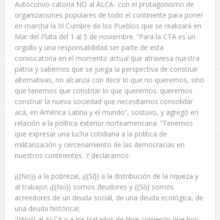
Autoconvo-catoria NO al ALCA- con el protagonismo de
organizaciones populares de todo el continente para poner
en marcha la III Cumbre de los Pueblos que se realizará en
Mar del Plata del 1 al 5 de noviembre. “Para la CTA es un
orgullo y una responsabilidad ser parte de esta
convocatoria en el momento actual que atraviesa nuestra
patria y sabemos que se juega la perspectiva de construir
alternativas, no alcanza con decir lo que no queremos, sino
que tenemos que construir lo que queremos: queremos
construir la nueva sociedad que necesitamos consolidar
acá, en América Latina y el mundo”, sostuvo, y agregó en
relación a la política exterior norteamericana: “Tenemos
que expresar una lucha cotidiana a la política de
militarización y cercenamiento de las democracias en
nuestros continentes. Y declaramos:
¡{{No}} a la pobreza!, ¡{{Sí}} a la distribución de la riqueza y
al trabajo!; ¡{{No}} somos deudores y {{Sí}} somos
acreedores de un deuda social, de una deuda ecológica, de
una deuda histórica!;
¡{{No}} al ALCA y a los tratados de libre comercio que hoy