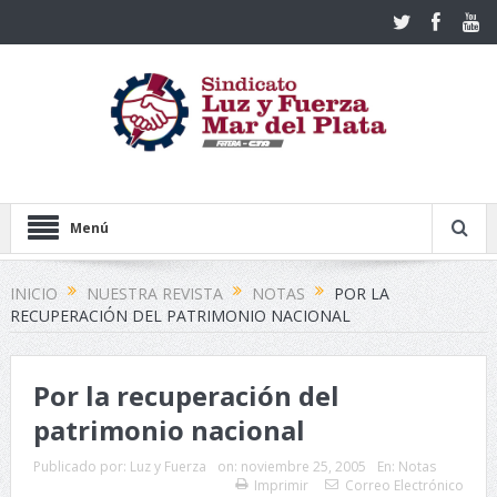
Menú
INICIO
NUESTRA REVISTA
NOTAS
POR LA
RECUPERACIÓN DEL PATRIMONIO NACIONAL
Por la recuperación del
patrimonio nacional
Publicado por:
Luz y Fuerza
on:
noviembre 25, 2005
En:
Notas
Imprimir
Correo Electrónico