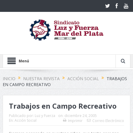
Menú
INICIO
NUESTRA REVISTA
ACCIÓN SOCIAL
TRABAJOS
EN CAMPO RECREATIVO
Trabajos en Campo Recreativo
Publicado por:
Luz y Fuerza
on:
diciembre 24, 2005
En:
Acción Social
Imprimir
Correo Electrónico