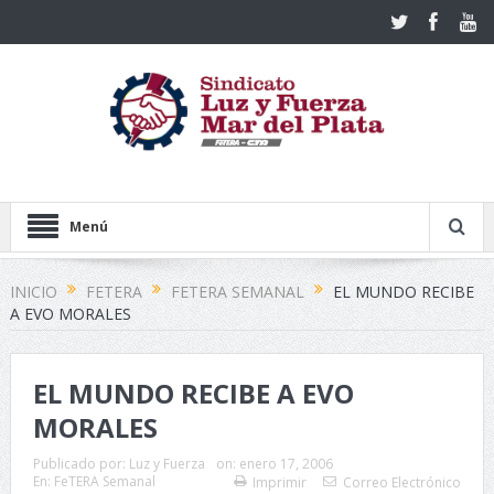
Menú
INICIO
FETERA
FETERA SEMANAL
EL MUNDO RECIBE
A EVO MORALES
EL MUNDO RECIBE A EVO
MORALES
Publicado por:
Luz y Fuerza
on:
enero 17, 2006
En:
FeTERA Semanal
Imprimir
Correo Electrónico