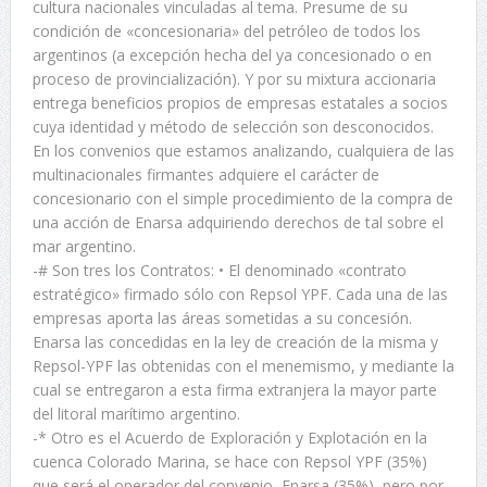
cultura nacionales vinculadas al tema. Presume de su
condición de «concesionaria» del petróleo de todos los
argentinos (a excepción hecha del ya concesionado o en
proceso de provincialización). Y por su mixtura accionaria
entrega beneficios propios de empresas estatales a socios
cuya identidad y método de selección son desconocidos.
En los convenios que estamos analizando, cualquiera de las
multinacionales firmantes adquiere el carácter de
concesionario con el simple procedimiento de la compra de
una acción de Enarsa adquiriendo derechos de tal sobre el
mar argentino.
-# Son tres los Contratos: • El denominado «contrato
estratégico» firmado sólo con Repsol YPF. Cada una de las
empresas aporta las áreas sometidas a su concesión.
Enarsa las concedidas en la ley de creación de la misma y
Repsol-YPF las obtenidas con el menemismo, y mediante la
cual se entregaron a esta firma extranjera la mayor parte
del litoral marítimo argentino.
-* Otro es el Acuerdo de Exploración y Explotación en la
cuenca Colorado Marina, se hace con Repsol YPF (35%)
que será el operador del convenio, Enarsa (35%), pero por