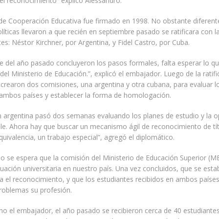
 el reconocimiento” explicó Alessandro.
 de Cooperación Educativa fue firmado en 1998. No obstante diferen
olíticas llevaron a que recién en septiembre pasado se ratificara con l
tes: Néstor Kirchner, por Argentina, y Fidel Castro, por Cuba.
e del año pasado concluyeron los pasos formales, falta esperar lo q
 del Ministerio de Educación.”, explicó el embajador. Luego de la ratifi
crearon dos comisiones, una argentina y otra cubana, para evaluar l
 ambos países y establecer la forma de homologación.
 argentina pasó dos semanas evaluando los planes de estudio y la o
le. Ahora hay que buscar un mecanismo ágil de reconocimiento de t
quivalencia, un trabajo especial”, agregó el diplomático.
o se espera que la comisión del Ministerio de Educación Superior (M
ituación universitaria en nuestro país. Una vez concluidos, que se esta
a el reconocimiento, y que los estudiantes recibidos en ambos paíse
problemas su profesión.
mo el embajador, el año pasado se recibieron cerca de 40 estudiante