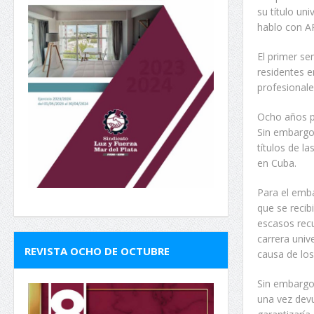
su título un
hablo con A
El primer se
residentes e
profesionale
Ocho años pa
Sin embargo,
títulos de l
en Cuba.
Para el emba
que se reci
escasos rec
carrera univ
REVISTA OCHO DE OCTUBRE
causa de los
Sin embargo,
una vez devu