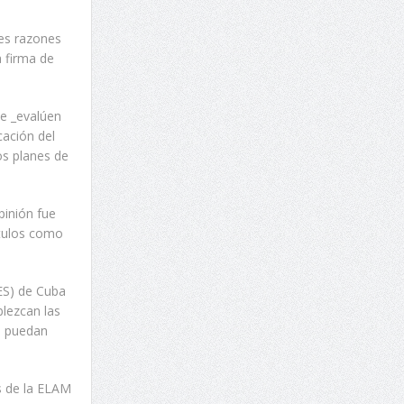
tes razones
a firma de
ue _evalúen
cación del
os planes de
pinión fue
ítulos como
ES) de Cuba
blezcan las
s puedan
s de la ELAM