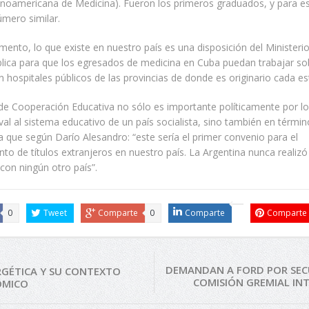
inoamericana de Medicina). Fueron los primeros graduados, y para e
mero similar.
ento, lo que existe en nuestro país es una disposición del Ministeri
blica para que los egresados de medicina en Cuba puedan trabajar so
n hospitales públicos de las provincias de donde es originario cada es
de Cooperación Educativa no sólo es importante políticamente por l
 aval al sistema educativo de un país socialista, sino también en térmi
ya que según Darío Alesandro: “este sería el primer convenio para el
to de títulos extranjeros en nuestro país. La Argentina nunca realiz
 con ningún otro país”.
0
Tweet
Comparte
0
Comparte
Comparte
DEMANDAN A FORD POR SEC
ERGÉTICA Y SU CONTEXTO
COMISIÓN GREMIAL IN
ÓMICO