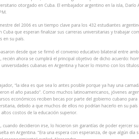
iversitario otorgado en Cuba. El embajador argentino en la isla, Darío
PM.
mestre del 2006 es un tiempo clave para los 432 estudiantes argenti
n Cuba que esperan finalizar sus carreras universitarias y trabajar c
s en su país.
saron desde que se firmó el convenio educativo bilateral entre amb
 recién ahora se cumplirá el principal objetivo de dicho acuerdo: ho
as universidades cubanas en Argentina y hacer lo mismo con los título
jador, “la idea es que sea lo antes posible porque ya hay una camad
bieron el año pasado”. Como muchos latinoamericanos, jóvenes argen
ursos económicos reciben becas por parte del gobierno cubano para 
ersitaria, debido a que muchos de ellos no podrían hacerlo en su país
 altos costos de la educación superior.
 cuando decidieron irse, lo hicieron sin garantías de poder ejercer su
elta en Argentina. “Era una espera con esperanza, de que algún día 