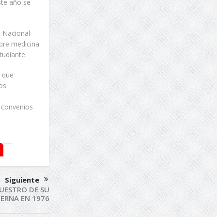
ste año se
o Nacional
bre medicina
tudiante.
o que
nos
ó convenios
Siguiente
UESTRO DE SU
TERNA EN 1976