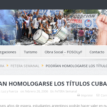
egaciones
Turismo
Obra Social – FOSOLyF
Contacto
ERA
FETERA SEMANAL
PODRÍAN HOMOLOGARSE LOS TÍTUL
AN HOMOLOGARSE LOS TÍTULOS CUB
:
Luz y Fuerza
on:
febrero 28, 2006
En:
FeTERA Semanal
Imprimir
Corr
eis años de espera, estudiantes argentinos podrán hacer valer en nu