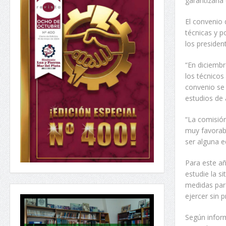
garantizaría
El convenio
técnicas y p
los presiden
“En diciembr
los técnicos
convenio se 
estudios de
“La comisión
muy favorab
ser alguna e
Para este añ
estudie la s
medidas par
ejercer sin 
Según infor