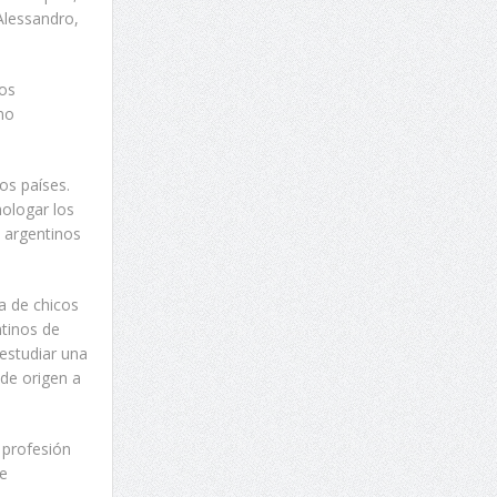
 Alessandro,
nos
omo
os países.
mologar los
s argentinos
a de chicos
tinos de
estudiar una
 de origen a
 profesión
se