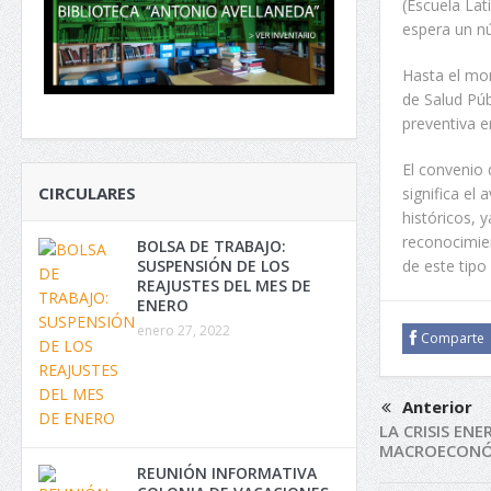
(Escuela Lat
espera un nú
Hasta el mom
de Salud Pú
preventiva e
El convenio 
CIRCULARES
significa el
históricos, 
reconocimien
BOLSA DE TRABAJO:
de este tipo
SUSPENSIÓN DE LOS
REAJUSTES DEL MES DE
ENERO
enero 27, 2022
Comparte
Anterior
LA CRISIS EN
MACROECON
REUNIÓN INFORMATIVA