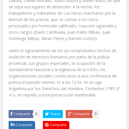
Zabala, Daniel Morales, Mario Bastia y Ruben Bach, sin que
se sepa sus lugares de detención. A la noche, los
trabajadores y habitantes de Las Heras marcharon por la
libertad de los presos, que se suman a los cinco
procesados por homicidio calificado, coacción agravada y
otros cargos (Darío Catrihuala, Juan Pablo Bilbao, Juan
Domingo Bilbao, Alexis Pérez y Ramón Cortez).
«Ante el agravamiento de los ya comprobados hechos de
violación de derechos humanos por parte de la policía
provincial, sus grupos especiales, la ocupación de la
Gendarmería Nacional y la vigilancia de la SIDE», las
organizaciones sociales convocaron a una conferencia de
prensa el pasado viernes 10 a las 12 hs. en la Liga
Argentina por los Derechos del Hombre, Corrientes 1785 2º
«C», en repudio a esta persecución inadmisible.
Comparte
0
Tweet
Comparte
0
Comparte
Comparte