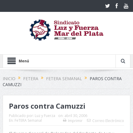
Menú
INICIO
FETERA
FETERA SEMANAL
PAROS CONTRA
CAMUZZI
Paros contra Camuzzi
Publicado por:
Luz y Fuerza
on:
abril 30, 2006
En:
FeTERA Semanal
Imprimir
Correo Electrónico