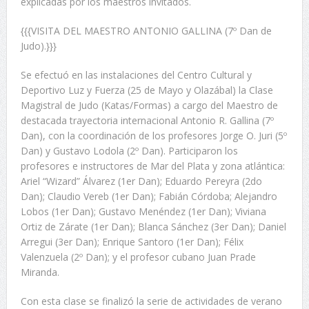
explicadas por los maestros invitados.
{{{VISITA DEL MAESTRO ANTONIO GALLINA (7º Dan de
Judo).}}}
Se efectuó en las instalaciones del Centro Cultural y
Deportivo Luz y Fuerza (25 de Mayo y Olazábal) la Clase
Magistral de Judo (Katas/Formas) a cargo del Maestro de
destacada trayectoria internacional Antonio R. Gallina (7º
Dan), con la coordinación de los profesores Jorge O. Juri (5º
Dan) y Gustavo Lodola (2º Dan). Participaron los
profesores e instructores de Mar del Plata y zona atlántica:
Ariel “Wizard” Álvarez (1er Dan); Eduardo Pereyra (2do
Dan); Claudio Vereb (1er Dan); Fabián Córdoba; Alejandro
Lobos (1er Dan); Gustavo Menéndez (1er Dan); Viviana
Ortiz de Zárate (1er Dan); Blanca Sánchez (3er Dan); Daniel
Arregui (3er Dan); Enrique Santoro (1er Dan); Félix
Valenzuela (2º Dan); y el profesor cubano Juan Prade
Miranda.
Con esta clase se finalizó la serie de actividades de verano