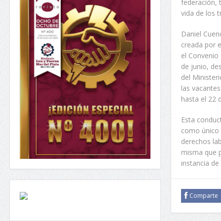
federación, 
vida de los t
Daniel Cuenc
creada por e
el Convenio 
de junio, de
del Minister
las vacantes
hasta el 22 d
Esta conduct
como único o
derechos lab
misma que p
instancia de
Comparte