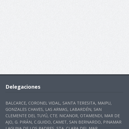
Delegaciones
BALCARCE, CORONEL VIDAL, SANTA TERESITA, MAIPU,
GONZALES CHAVES, LAS ARMAS, LABARDÉN, SAN
CLEMENTE DEL TUYÚ, CTE. NICANOR, OTAMENDI, MAR DE
AJO, G. PIRÁN, C.GUIDO, CAMET, SAN BERNARDO, PINAMAR
LAGUNA DE LOS PADRES, STA. CLARA DEL MAR,