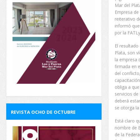
Mar del Plat
Empresa de D
reiterativo 
informó que 
por la FATLy
El resultado
Plata, son v
la empresa 
firmada en e
del conflict
capacitación
obliga a que
servicios de
deberá estar
se otorga la
REVISTA OCHO DE OCTUBRE
Está claro q
nombre de ED
de la Federa