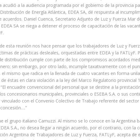
a acudió a la audiencia programada por el gobierno de la provincia pa
istribución de Energía Atlántica, EDEA SA, dé respuesta al incumpli
de acuerdos. Daniel Cuenca, Secretario Adjunto de Luz y Fuerza Mar d
EDEA SA se niega a detener el proceso de capacitación de las vacan
F.
 de esta reunión nos hace pensar que los trabajadores de Luz y Fuer
íctimas de prácticas desleales, orquestadas entre EDEA y la FATLyF. 
de distribución cumple con parte de los compromisos acordados med
nero; sin embargo, por otro lado, incumple taxativamente con el pu
o, el mismo que radica en la llenada de cuatro vacantes en forma unilat
 de éstas en clara violación a la ley del Marco Regulatorio provincial
 “El encuadre convencional del personal que se destine a la prestació
 los concesionarios municipales, provinciales o ESEBA S.A. o sus cont
 vinculado con el Convenio Colectivo de Trabajo referente del sector 
 concesión….”
ue el grupo italiano Camuzzi. Al mismo se lo conoce en la Argentina b
EA S.A., no desea llegar a ningún acuerdo, por el contrario, con la 
ción Argentina de Trabajadores de Luz y Fuerza, FATLyF, acepta de 