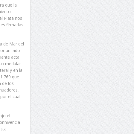
ra que la
miento
el Plata nos
tes firmadas
za de Mar del
Por un lado
iante acta
nto medular
eral y en la
 11.769 que
n de los
inuadores,
por el cual
ajo el
connivencia
esta