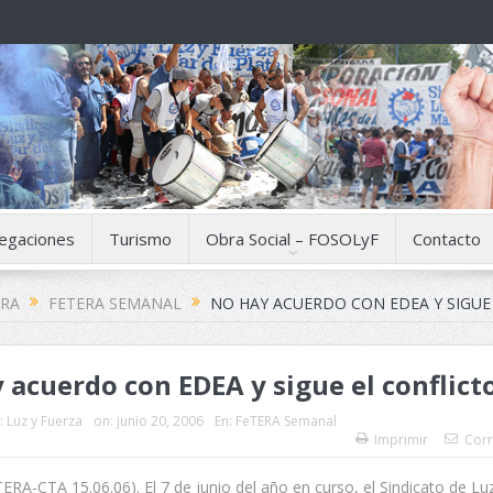
egaciones
Turismo
Obra Social – FOSOLyF
Contacto
ERA
FETERA SEMANAL
NO HAY ACUERDO CON EDEA Y SIGUE
 acuerdo con EDEA y sigue el conflict
:
Luz y Fuerza
on:
junio 20, 2006
En:
FeTERA Semanal
Imprimir
Corr
ERA-CTA 15.06.06). El 7 de junio del año en curso, el Sindicato de Lu