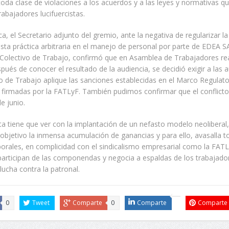
toda clase de violaciones a los acuerdos y a las leyes y normativas qu
rabajadores lucifuercistas.
a, el Secretario adjunto del gremio, ante la negativa de regularizar la
sta práctica arbitraria en el manejo de personal por parte de EDEA SA
Colectivo de Trabajo, confirmó que en Asamblea de Trabajadores rea
spués de conocer el resultado de la audiencia, se decidió exigir a las 
io de Trabajo aplique las sanciones establecidas en el Marco Regulato
 firmadas por la FATLyF. También pudimos confirmar que el conflicto
e junio.
a tiene que ver con la implantación de un nefasto modelo neoliberal
bjetivo la inmensa acumulación de ganancias y para ello, avasalla t
orales, en complicidad con el sindicalismo empresarial como la FATL
articipan de las componendas y negocia a espaldas de los trabajado
 lucha contra la patronal.
0
Tweet
Comparte
0
Comparte
Comparte