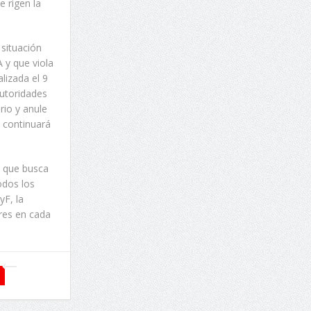
e rigen la
 situación
 y que viola
lizada el 9
autoridades
rio y anule
 continuará
, que busca
odos los
yF, la
res en cada