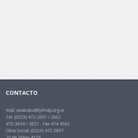
CONTACTO
Mail. sindicato@lyfmdp.org.ar
Tel. (0223) 472-2001 / 2002
472-3834 / 3837 - Fax 474-4592
Obra Social: (0223) 472-3837
25 de Mayo 4115.