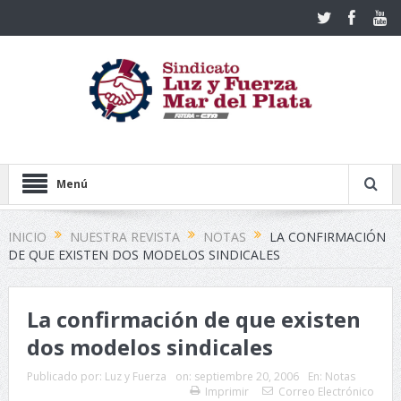
Menú
INICIO
NUESTRA REVISTA
NOTAS
LA CONFIRMACIÓN
DE QUE EXISTEN DOS MODELOS SINDICALES
La confirmación de que existen
dos modelos sindicales
Publicado por:
Luz y Fuerza
on:
septiembre 20, 2006
En:
Notas
Imprimir
Correo Electrónico