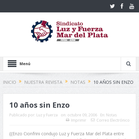
Menú
INICIO
NUESTRA REVISTA
NOTAS
10 AÑOS SIN ENZO
10 años sin Enzo
Publicado por:
Luz y Fuerza
on:
octubre 09, 2006
En:
Notas
Imprimir
Correo Electrónico
{{Enzo Cionfrini condujo Luz y Fuerza Mar del Plata entre