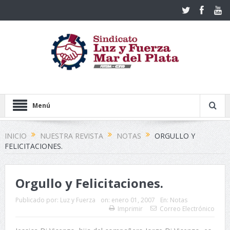
Menú
INICIO
NUESTRA REVISTA
NOTAS
ORGULLO Y
FELICITACIONES.
Orgullo y Felicitaciones.
Publicado por:
Luz y Fuerza
on:
enero 01, 2007
En:
Notas
Imprimir
Correo Electrónico