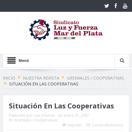
Menú
INICIO
NUESTRA REVISTA
GREMIALES / COOPERATIVAS
SITUACIÓN EN LAS COOPERATIVAS
Situación En Las Cooperativas
Publicado por:
Luz y Fuerza
on:
enero 01, 2007
En:
Gremiales / Cooperativas
Imprimir
Correo Electrónico