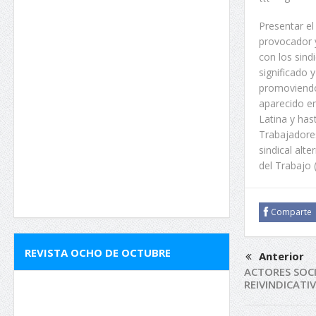
Presentar el
provocador y
con los sind
significado y
promoviendo 
aparecido en
Latina y has
Trabajadore
sindical alt
del Trabajo 
Comparte
REVISTA OCHO DE OCTUBRE
Anterior
ACTORES SOCI
REIVINDICATI