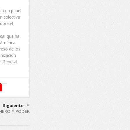
do un papel
n colectiva
sobre el
ica, que ha
 América
reso de los
anización
ón General
Siguiente
NERO Y PODER