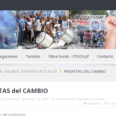
egaciones
Turismo
Obra Social – FOSOLyF
Contacto
EL RAUBER: DESAFÍOS ACTUALES
PROFETAS DEL CAMBIO
TAS del CAMBIO
:
Luz y Fuerza
on:
mayo 14, 2007
En:
Isabel Rauber: Desafíos actuales
Imprimir
Corr
 del prólogo}}}