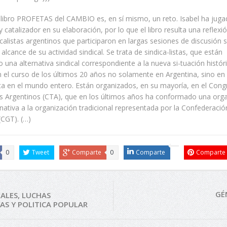
 libro PROFETAS del CAMBIO es, en sí mismo, un reto. Isabel ha juga
 catalizador en su elaboración, por lo que el libro resulta una reflexió
icalistas argentinos que participaron en largas sesiones de discusión 
 alcance de su actividad sindical. Se trata de sindica-listas, que están
una alternativa sindical correspondiente a la nueva si-tuación histór
 el curso de los últimos 20 años no solamente en Argentina, sino en
ta en el mundo entero. Están organizados, en su mayoría, en el Cong
s Argentinos (CTA), que en los últimos años ha conformado una org
ernativa a la organización tradicional representada por la Confederaci
(CGT). (…)
0
Tweet
Comparte
0
Comparte
Comparte
GÉ
ALES, LUCHAS
VAS Y POLITICA POPULAR