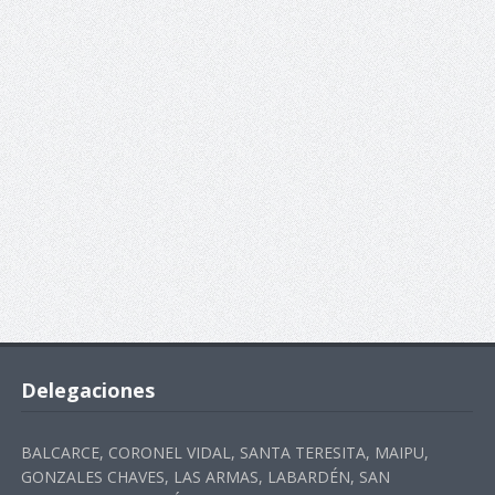
Delegaciones
BALCARCE, CORONEL VIDAL, SANTA TERESITA, MAIPU,
GONZALES CHAVES, LAS ARMAS, LABARDÉN, SAN