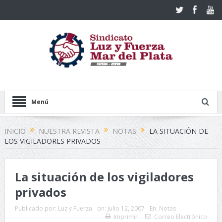
Menú
INICIO
NUESTRA REVISTA
NOTAS
LA SITUACIÓN DE
LOS VIGILADORES PRIVADOS
La situación de los vigiladores
privados
Publicado por:
Luz y Fuerza
on:
julio 12, 2007
En:
Notas
Imprimir
Correo Electrónico