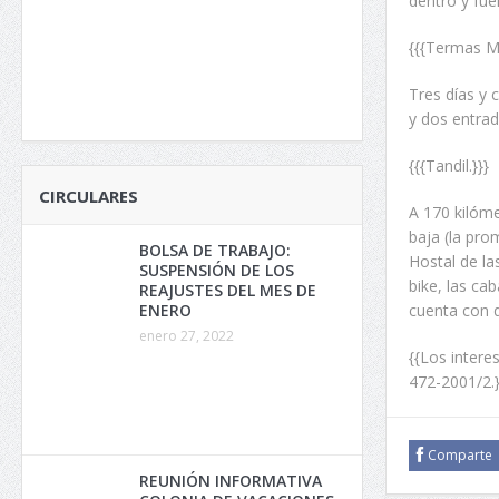
dentro y fuer
{{{Termas Ma
Tres días y 
y dos entrad
{{{Tandil.}}}
CIRCULARES
A 170 kilóme
baja (la pro
BOLSA DE TRABAJO:
Hostal de las
SUSPENSIÓN DE LOS
bike, las cab
REAJUSTES DEL MES DE
cuenta con d
ENERO
enero 27, 2022
{{Los intere
472-2001/2.}
Comparte
REUNIÓN INFORMATIVA