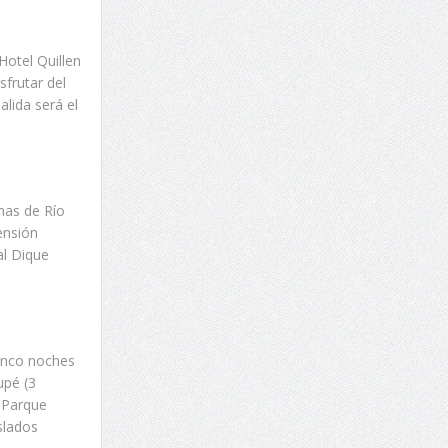
Hotel Quillen
sfrutar del
alida será el
mas de Río
ensión
al Dique
cinco noches
upé (3
l Parque
slados