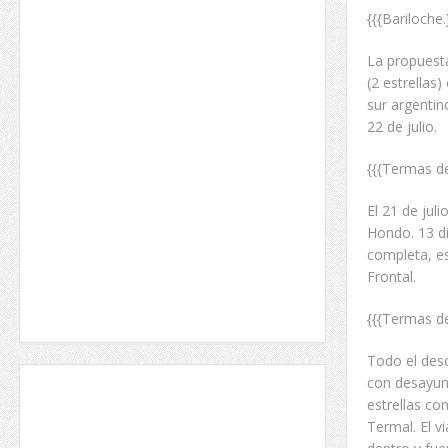
{{{Bariloche.
La propuesta
(2 estrellas
sur argentino
22 de julio.
{{{Termas d
El 21 de jul
Hondo. 13 dí
completa, es
Frontal.
{{{Termas de
Todo el des
con desayuno
estrellas co
Termal. El v