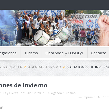
egaciones
Turismo
Obra Social – FOSOLyF
Contacto
TRA REVISTA
AGENDA / TURISMO
VACACIONES DE INVIERN
ones de invierno
:
Luz y Fuerza
on:
julio 12, 2007
En:
Agenda / Turismo
Imprimir
Corr
}}}