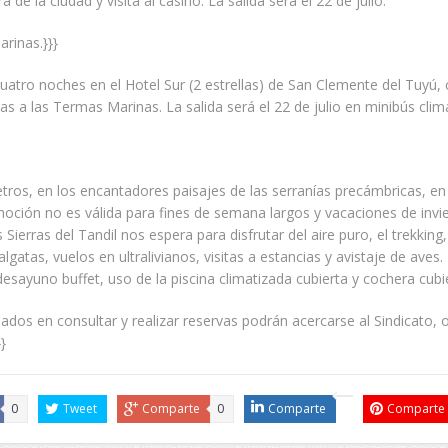
a de la ciudad y visita al casino. La salida será el 22 de julio.
rinas.}}}
cuatro noches en el Hotel Sur (2 estrellas) de San Clemente del Tuyú,
as a las Termas Marinas. La salida será el 22 de julio en minibús clim
tros, en los encantadores paisajes de las serranías precámbricas, 
moción no es válida para fines de semana largos y vacaciones de invie
 Sierras del Tandil nos espera para disfrutar del aire puro, el trekking
algatas, vuelos en ultralivianos, visitas a estancias y avistaje de aves. 
esayuno buffet, uso de la piscina climatizada cubierta y cochera cubi
sados en consultar y realizar reservas podrán acercarse al Sindicato, o
}
0
Tweet
Comparte
0
Comparte
Comparte