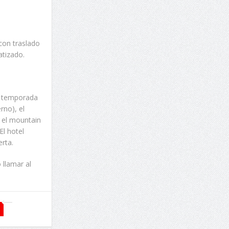
 con traslado
atizado.
en temporada
rno), el
, el mountain
El hotel
erta.
 llamar al