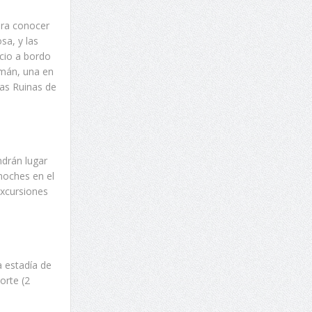
ara conocer
sa, y las
icio a bordo
umán, una en
las Ruinas de
drán lugar
 noches en el
excursiones
La estadía de
orte (2