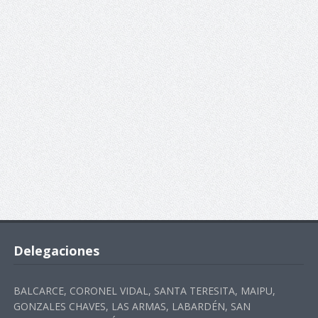
Delegaciones
BALCARCE, CORONEL VIDAL, SANTA TERESITA, MAIPU,
GONZALES CHAVES, LAS ARMAS, LABARDÉN, SAN