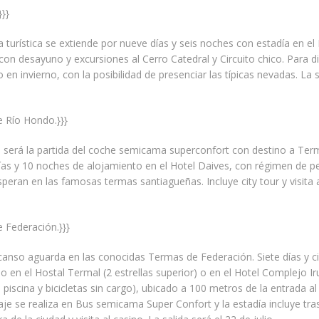
}}}
 turística se extiende por nueve días y seis noches con estadía en el 
) con desayuno y excursiones al Cerro Catedral y Circuito chico. Para di
 en invierno, con la posibilidad de presenciar las típicas nevadas. La s
e Río Hondo.}}}
io será la partida del coche semicama superconfort con destino a Ter
as y 10 noches de alojamiento en el Hotel Daives, con régimen de p
peran en las famosas termas santiagueñas. Incluye city tour y visita 
 Federación.}}}
canso aguarda en las conocidas Termas de Federación. Siete días y 
 en el Hostal Termal (2 estrellas superior) o en el Hotel Complejo Ir
n piscina y bicicletas sin cargo), ubicado a 100 metros de la entrada a
iaje se realiza en Bus semicama Super Confort y la estadía incluye tra