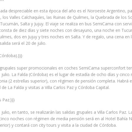
ada despreciable en esta época del año es el Noroeste Argentino, p
le, los Valles Calchaquíes, las Ruinas de Quilmes, la Quebrada de los So
Tucumán, Salta y Jujuy. El viaje se realiza en bus SemiCama con serv
 consta de diez días y siete noches con desayuno, una noche en Tuc
ilmes, dos en Jujuy y tres noches en Salta. Y de regalo, una cena en 
alida será el 20 de julio.
(Córdoba).}}}
 grupales super promocionales en coches SemiCama superconfort ten
e julio. La Falda (Córdoba) es el lugar de estadía de ocho días y cinco
onia (2 estrellas superior), con régimen de pensión completa. Habrá 
 de La Falda y visitas a Villa Carlos Paz y Córdoba Capital.
s Paz.}}}
 julio, en tanto, se realizarán las salidas grupales a Villa Carlos Paz. 
cinco noches con régimen de media pensión será en al Hotel Bahía N
erior) y contará con city tours y visita a la ciudad de Córdoba.