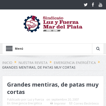
Menú
INICIO
NUESTRA REVISTA
EMERGENCIA ENERGÉTICA
GRANDES MENTIRAS, DE PATAS MUY CORTAS
Grandes mentiras, de patas muy
cortas
Publicado por:
Luz y Fuerza
on:
septiembre 20, 2007
En:
Emergencia Energética
Imprimir
Correo Electrónico