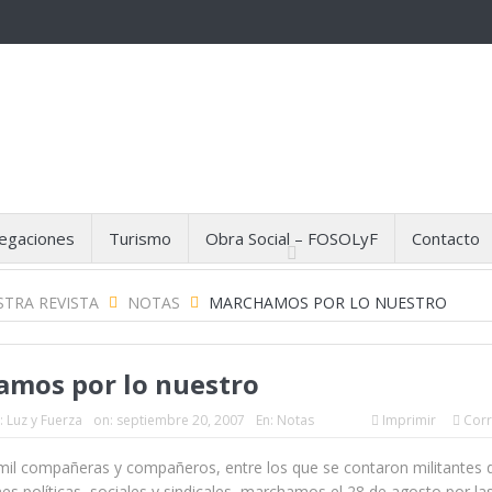
egaciones
Turismo
Obra Social – FOSOLyF
Contacto
TRA REVISTA
NOTAS
MARCHAMOS POR LO NUESTRO
mos por lo nuestro
:
Luz y Fuerza
on:
septiembre 20, 2007
En:
Notas
Imprimir
Corr
 mil compañeras y compañeros, entre los que se contaron militantes 
es políticas, sociales y sindicales, marchamos el 28 de agosto por las