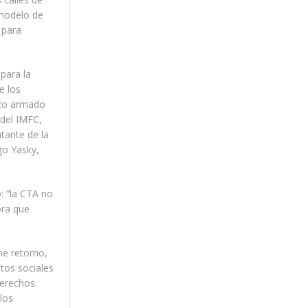
 modelo de
 para
para la
e los
lco armado
 del IMFC,
tante de la
go Yasky,
: “la CTA no
ora que
ne retorno,
tos sociales
derechos.
los