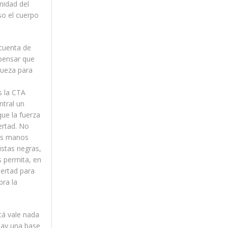
nidad del
so el cuerpo
 cuenta de
 pensar que
queza para
s la CTA
ntral un
que la fuerza
ertad. No
las manos
istas negras,
s permita, en
bertad para
bra la
cá vale nada
hay una base