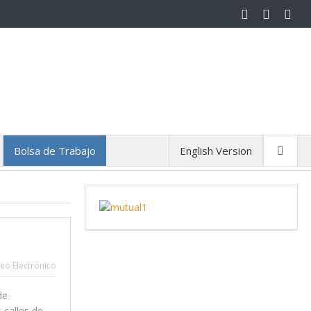
Bolsa de Trabajo
English Version
eo Electrónico
de
 calles de