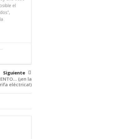
osible el
idos”,
la
Siguiente
ENTO… (¡en la
rifa eléctrica!)