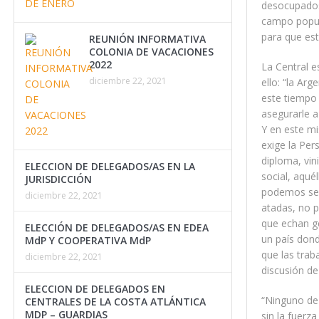
desocupados 
campo popula
para que est
REUNIÓN INFORMATIVA
COLONIA DE VACACIONES
2022
La Central e
diciembre 22, 2021
ello: “la Ar
este tiempo 
asegurarle a
Y en este mi
exige la Per
diploma, vin
ELECCION DE DELEGADOS/AS EN LA
social, aqué
JURISDICCIÓN
podemos seg
diciembre 22, 2021
atadas, no p
que echan ge
ELECCIÓN DE DELEGADOS/AS EN EDEA
un país don
MdP Y COOPERATIVA MdP
que las trab
diciembre 22, 2021
discusión de 
ELECCION DE DELEGADOS EN
“Ninguno de 
CENTRALES DE LA COSTA ATLÁNTICA
MDP – GUARDIAS
sin la fuerz