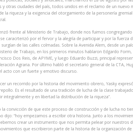
 y otras ciudades del país, todos unidos en el reclamo de un nuevo
 de la riqueza y la exigencia del otorgamiento de la personería gremial
ral.
enzó frente al Ministerio de Trabajo, donde nos fuimos congregando 
e caracrterizó por el fervor y la alegría de participar y por la fuerza d
 surgían de las calles colmadas. Sobre la Avenida Alem, desde un pa
nisterio de Trabajo, en los primeros minutos hablaron Edgardo Form,
cisco Dos Reis, de APYME, y luego Eduardo Buzzi, principal represen
deración Agraria. Por último habló el secretario general de la CTA, Hu
el acto con un fuerte y emotivo discurso.
er un recorrido por la historia del movimiento obrero, Yasky expresó
repollo. Es el resultado de una tradición de lucha de la clase trabajad
ir integralmente y en libertad la distribución de la riqueza”.
la convicción de que este proceso de construcción y de lucha no tie
o dijo: “hoy empezamos a escribir otra historia. Junto a los movimien
 debemos crear un instrumento que nos permita pelear por nuestros 
vimientos que escribieron parte de la historia de la organización de 