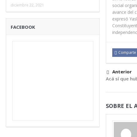
social organ
diciembre 22, 2021
avance del c
expresó Yask
Constituyent
FACEBOOK
independenci
Comparte
Anterior
Acá sí que hu
SOBRE EL 