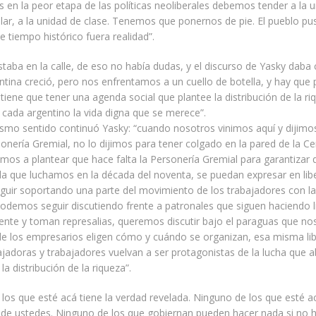
en la peor etapa de las políticas neoliberales debemos tender a la u
r, a la unidad de clase. Tenemos que ponernos de pie. El pueblo pu
e tiempo histórico fuera realidad”.
staba en la calle, de eso no había dudas, y el discurso de Yasky daba
gentina creció, pero nos enfrentamos a un cuello de botella, y hay que
tiene que tener una agenda social que plantee la distribución de la ri
 cada argentino la vida digna que se merece”.
smo sentido continuó Yasky: “cuando nosotros vinimos aquí y dijimo
sonería Gremial, no lo dijimos para tener colgado en la pared de la Ce
imos a plantear que hace falta la Personería Gremial para garantizar 
lla que luchamos en la década del noventa, se puedan expresar en lib
uir soportando una parte del movimiento de los trabajadores con 
odemos seguir discutiendo frente a patronales que siguen haciendo l
nte y toman represalias, queremos discutir bajo el paraguas que no
de los empresarios eligen cómo y cuándo se organizan, esa misma li
ajadoras y trabajadores vuelvan a ser protagonistas de la lucha que a
la distribución de la riqueza”.
los que esté acá tiene la verdad revelada. Ninguno de los que esté a
a de ustedes. Ninguno de los que gobiernan pueden hacer nada si no 