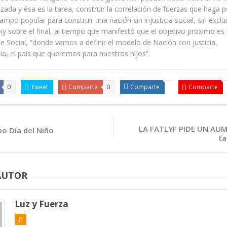
izada y ésa es la tarea, construir la correlación de fuerzas que haga p
ampo popular para construir una nación sin injusticia social, sin exclu
y sobre el final, al tiempo que manifestó que el objetivo próximo es 
e Social, “donde vamos a definir el modelo de Nación con justicia,
a, el país que queremos para nuestros hijos”.
0
Tweet
Comparte
0
Comparte
Comparte
LA FATLYF PIDE UN AUM
bo Día del Niño
ta
AUTOR
Luz y Fuerza