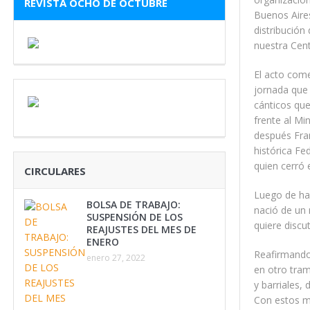
REVISTA OCHO DE OCTUBRE
Buenos Aires
distribución
nuestra Cent
El acto com
jornada que s
cánticos que
frente al Mi
después Fran
histórica Fe
quien cerró 
CIRCULARES
Luego de hac
BOLSA DE TRABAJO:
nació de un 
SUSPENSIÓN DE LOS
quiere discut
REAJUSTES DEL MES DE
ENERO
Reafirmando 
enero 27, 2022
en otro tram
y barriales,
Con estos mo