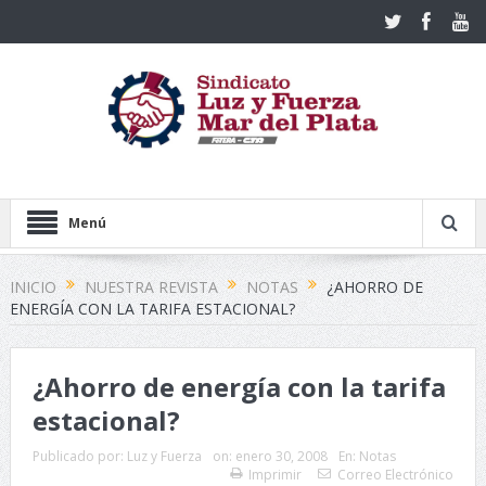
Menú
INICIO
NUESTRA REVISTA
NOTAS
¿AHORRO DE
ENERGÍA CON LA TARIFA ESTACIONAL?
¿Ahorro de energía con la tarifa
estacional?
Publicado por:
Luz y Fuerza
on:
enero 30, 2008
En:
Notas
Imprimir
Correo Electrónico