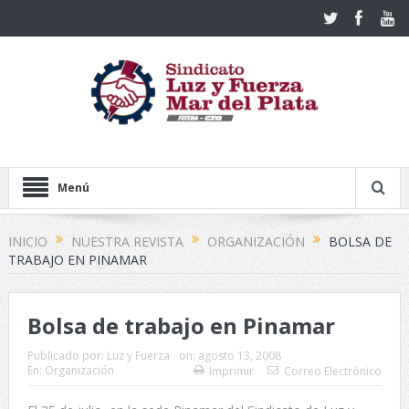
Menú
INICIO
NUESTRA REVISTA
ORGANIZACIÓN
BOLSA DE
TRABAJO EN PINAMAR
Bolsa de trabajo en Pinamar
Publicado por:
Luz y Fuerza
on:
agosto 13, 2008
En:
Organización
Imprimir
Correo Electrónico