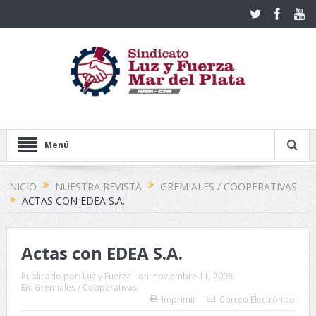
Menú
INICIO
NUESTRA REVISTA
GREMIALES / COOPERATIVAS
ACTAS CON EDEA S.A.
Actas con EDEA S.A.
Publicado por:
Luz y Fuerza
on:
noviembre 11, 2008
En:
Gremiales / Cooperativas
Imprimir
Correo Electrónico