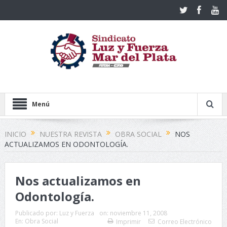
Menú
INICIO
NUESTRA REVISTA
OBRA SOCIAL
NOS
ACTUALIZAMOS EN ODONTOLOGÍA.
Nos actualizamos en
Odontología.
Publicado por:
Luz y Fuerza
on:
noviembre 11, 2008
En:
Obra Social
Imprimir
Correo Electrónico