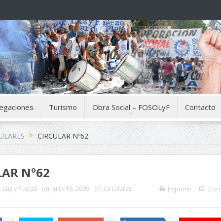
egaciones
Turismo
Obra Social – FOSOLyF
Contacto
CULARES
CIRCULAR Nº62
LAR Nº62
:
Luz y Fuerza
on:
julio 16, 2009
En:
Circulares
Imprimir
Corr