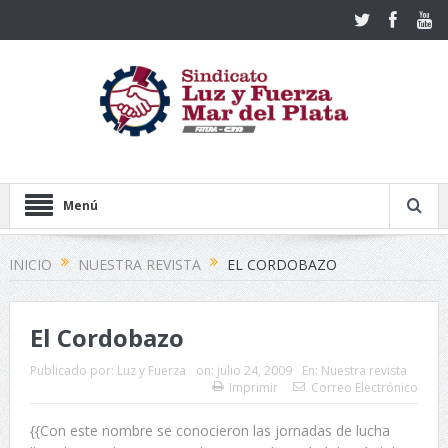
Menú
INICIO
NUESTRA REVISTA
EL CORDOBAZO
El Cordobazo
Publicado por:
Luz y Fuerza
on:
julio 24, 2009
En:
Nuestra revista
Imprimir
Correo Electrónico
{{Con este nombre se conocieron las jornadas de lucha