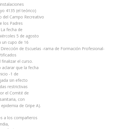
instalaciones
o 4135 (el teórico)
io del Campo Recreativo
e los Padres
. La fecha de
 miércoles 5 de agosto
n un cupo de 16
 Dirección de Escuelas -rama de Formación Profesional-
tificados
 finalizar el curso.
 aclarar que la fecha
nicio -1 de
ejada sin efecto
das restrictivas
or el Comité de
anitaria, con
 epidemia de Gripe A).
s a los compañeros
ndia,