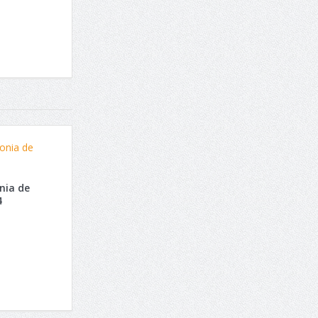
onia de
4