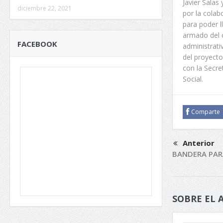
Javier Salas
diciembre 22, 2021
por la colab
para poder l
armado del 
FACEBOOK
administrati
del proyect
con la Secre
Social.
Comparte
Anterior
BANDERA PARA
SOBRE EL 