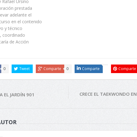
 y Rafael Ursino
oración prestada
levar adelante el
curso en el contenido
vo y técnico
o, coordinado
taría de Acción
0
Tweet
Comparte
0
Comparte
Comparte
CRECE EL TAEKWONDO EN 
 EL JARDÍN 901
AUTOR