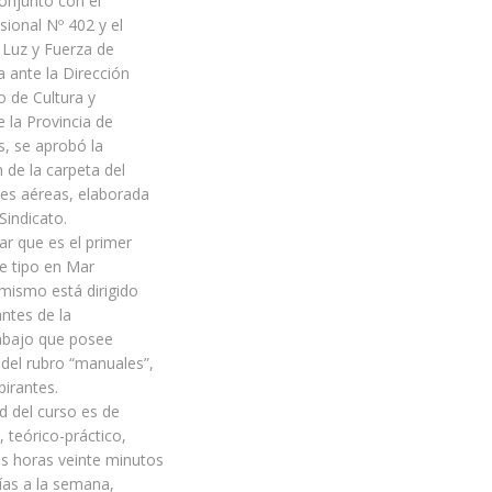
onjunto con el
sional Nº 402 y el
 Luz y Fuerza de
a ante la Dirección
o de Cultura y
 la Provincia de
, se aprobó la
 de la carpeta del
des aéreas, elaborada
Sindicato.
r que es el primer
e tipo en Mar
l mismo está dirigido
antes de la
abajo que posee
, del rubro “manuales”,
irantes.
d del curso es de
 teórico-práctico,
es horas veinte minutos
días a la semana,