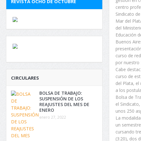
gestión en c
REVISTA OCHO DE OCTUBRE
centro profe
Sindicato de
Mar del Plat
del Ministeri
Educación de
Buenos Aires
presentación
curso de re
por nuestro 
Cabe destaca
curso de est
CIRCULARES
del Plata, e
a los postul
BOLSA DE TRABAJO:
Bolsa de Tr
SUSPENSIÓN DE LOS
el Sindicato
REAJUSTES DEL MES DE
ENERO
unos 250 asp
enero 27, 2022
La modalida
un semestre,
cursando tr
(3:20), dos 