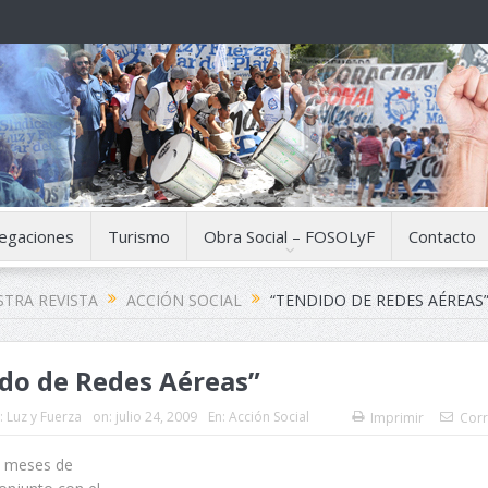
egaciones
Turismo
Obra Social – FOSOLyF
Contacto
TRA REVISTA
ACCIÓN SOCIAL
“TENDIDO DE REDES AÉREAS
do de Redes Aéreas”
:
Luz y Fuerza
on:
julio 24, 2009
En:
Acción Social
Imprimir
Corr
8 meses de