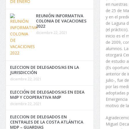
en nuestras 
de 25 de May
REUNIÓN INFORMATIVA
y en el pred
COLONIA DE VACACIONES
de Laguna d
2022
(el práctico)
diciembre 22, 2021
inicio es el
de 2009, co
alumnos. La
otorgará Cer
de estudio al
ELECCION DE DELEGADOS/AS EN LA
(Es oportuno
JURISDICCIÓN
anterior de i
diciembre 22, 2021
julio-, fue d
por las medi
ELECCIÓN DE DELEGADOS/AS EN EDEA
adoptadas p
MdP Y COOPERATIVA MdP
Emergencia s
diciembre 22, 2021
motivo de la
ELECCION DE DELEGADOS EN
Agradecemo
CENTRALES DE LA COSTA ATLÁNTICA
Miguel Deca
MDP – GUARDIAS