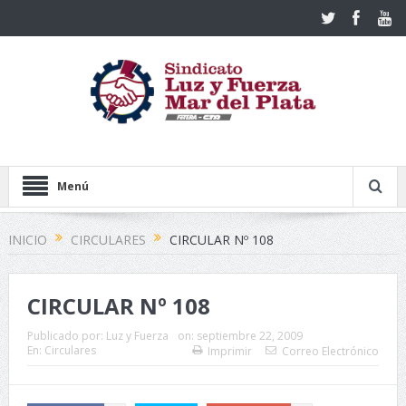
Menú
INICIO
CIRCULARES
CIRCULAR Nº 108
CIRCULAR Nº 108
Publicado por:
Luz y Fuerza
on:
septiembre 22, 2009
En:
Circulares
Imprimir
Correo Electrónico