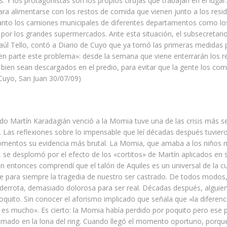
. Y los protagonistas son los propios cirujas que trabajan en el luga
ara alimentarse con los restos de comida que vienen junto a los resi
anto los camiones municipales de diferentes departamentos como lo
por los grandes supermercados. Ante esta situación, el subsecretar
aúl Tello, contó a Diario de Cuyo que ya tomó las primeras medidas 
en parte este problema»: desde la semana que viene enterrarán los r
 bien sean descargados en el predio, para evitar que la gente los com
 Cuyo, San Juan 30/07/09)
do Martín Karadagián venció a la Momia tuve una de las crisis más s
. Las reflexiones sobre lo impensable que leí décadas después tuvier
entos su evidencia más brutal. La Momia, que amaba a los niños 
 se desplomó por el efecto de los «cortitos» de Martín aplicados en
én entonces comprendí que el talón de Aquiles es un universal de la cu
e para siempre la tragedia de nuestro ser castrado. De todos modos
derrota, demasiado dolorosa para ser real. Décadas después, alguien
oquito. Sin conocer el aforismo implicado que señala que «la diferenc
es mucho». Es cierto: la Momia había perdido por poquito pero ese p
omado en la lona del ring. Cuando llegó el momento oportuno, porque