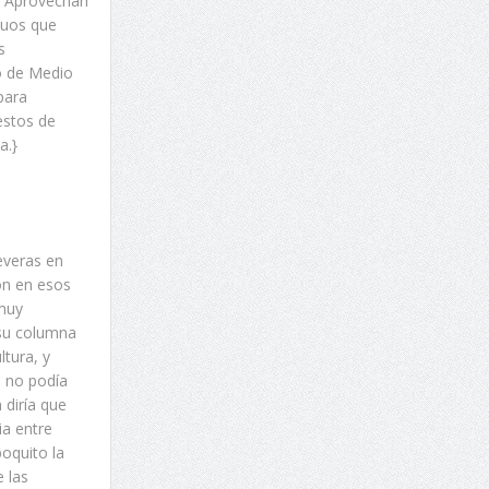
r. Aprovechan
duos que
s
io de Medio
para
estos de
a.}
everas en
on en esos
muy
 su columna
ltura, y
, no podía
 diría que
ia entre
oquito la
 las