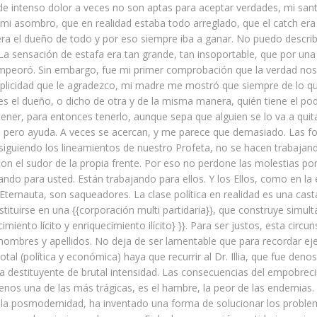
 de intenso dolor a veces no son aptas para aceptar verdades, mi sa
 mi asombro, que en realidad estaba todo arreglado, que el catch era 
ra el dueño de todo y por eso siempre iba a ganar. No puedo describ
 La sensación de estafa era tan grande, tan insoportable, que por u
mpeoró. Sin embargo, fue mi primer comprobación que la verdad nos 
plicidad que le agradezco, mi madre me mostró que siempre de lo qu
es el dueño, o dicho de otra y de la misma manera, quién tiene el pod
tener, para entonces tenerlo, aunque sepa que alguien se lo va a quit
, pero ayuda. A veces se acercan, y me parece que demasiado. Las f
siguiendo los lineamientos de nuestro Profeta, no se hacen trabajan
on el sudor de la propia frente. Por eso no perdone las molestias po
ando para usted. Están trabajando para ellos. Y los Ellos, como en la
l Eternauta, son saqueadores. La clase política en realidad es una cas
stituirse en una {{corporación multi partidaria}}, que construye simu
miento lícito y enriquecimiento ilícito} }}. Para ser justos, esta circu
nombres y apellidos. No deja de ser lamentable que para recordar e
otal (política y económica) haya que recurrir al Dr. Illia, que fue den
 destituyente de brutal intensidad. Las consecuencias del empobrec
 menos una de las más trágicas, es el hambre, la peor de las endemias. 
la posmodernidad, ha inventado una forma de solucionar los problem