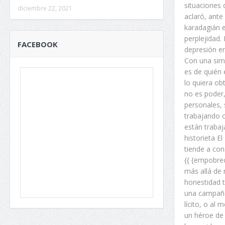
situaciones
diciembre 22, 2021
aclaró, ante
karadagián e
perplejidad.
FACEBOOK
depresión e
Con una sim
es de quién 
lo quiera ob
no es poder
personales, 
trabajando c
están trabaj
historieta E
tiende a con
{{ {empobreci
más allá de 
honestidad t
una campaña
lícito, o al
un héroe de 