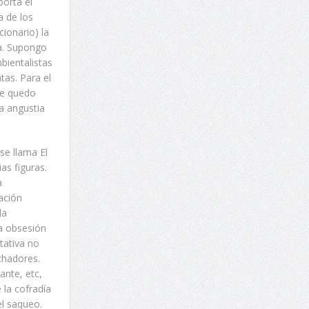
porta el
a de los
cionario) la
ra. Supongo
bientalistas
tas. Para el
Me quedo
a angustia
se llama El
as figuras.
a
ación
la
la obsesión
tativa no
chadores.
ante, etc,
 la cofradía
el saqueo.