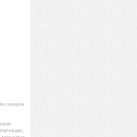
ente consume
rsonas
 mal estado,