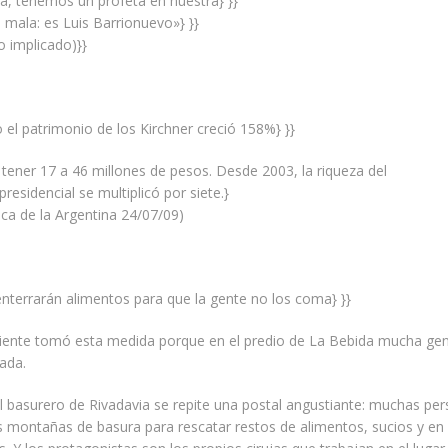
na, tenemos un profeta en nuestra} }}
 la mala: es Luis Barrionuevo»} }}
o implicado)}}
o el patrimonio de los Kirchner creció 158%} }}
tener 17 a 46 millones de pesos. Desde 2003, la riqueza del
residencial se multiplicó por siete.}
tica de la Argentina 24/07/09)
 enterrarán alimentos para que la gente no los coma} }}
ente tomó esta medida porque en el predio de La Bebida mucha g
rada.
el basurero de Rivadavia se repite una postal angustiante: muchas pe
s montañas de basura para rescatar restos de alimentos, sucios y en