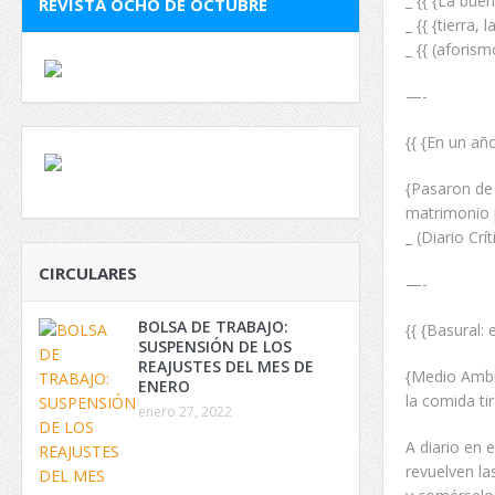
_ {{ {La bue
REVISTA OCHO DE OCTUBRE
_ {{ {tierra,
_ {{ (aforism
—-
{{ {En un añ
{Pasaron de 
matrimonio p
_ (Diario Crí
CIRCULARES
—-
BOLSA DE TRABAJO:
{{ {Basural:
SUSPENSIÓN DE LOS
REAJUSTES DEL MES DE
{Medio Ambi
ENERO
la comida ti
enero 27, 2022
A diario en 
revuelven la