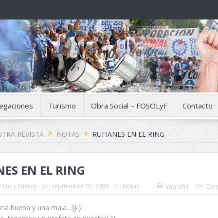
egaciones
Turismo
Obra Social – FOSOLyF
Contacto
TRA REVISTA
NOTAS
RUFIANES EN EL RING
ES EN EL RING
:
Luz y Fuerza
on:
septiembre 03, 2009
En:
Notas
Imprimir
Corr
icia buena y una mala…}} }