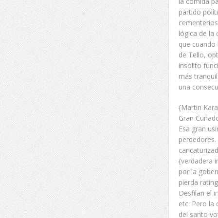
la comida pa
partido polí
cementerios:
lógica de la
que cuando l
de Tello, op
insólito fun
más tranquil
una consecue
{Martin Kara
Gran Cuñado.
Esa gran usi
perdedores. 
caricaturiza
{verdadera i
por la gober
pierda ratin
Desfilan el 
etc. Pero la
del santo vo