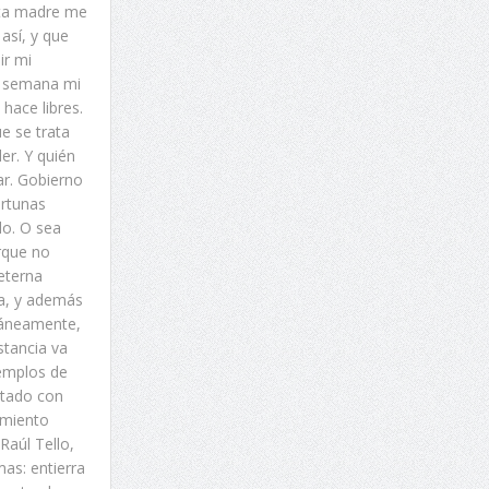
nta madre me
así, y que
ir mi
na semana mi
hace libres.
e se trata
er. Y quién
ar. Gobierno
ortunas
do. O sea
rque no
 eterna
ta, y además
ltáneamente,
nstancia va
jemplos de
ostado con
imiento
Raúl Tello,
as: entierra