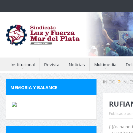
Institucional
Revista
Noticias
Multimedia
Del
INICIO
NUES
MEMORIA Y BALANCE
RUFIAN
Publicado por
{ {{«Una not