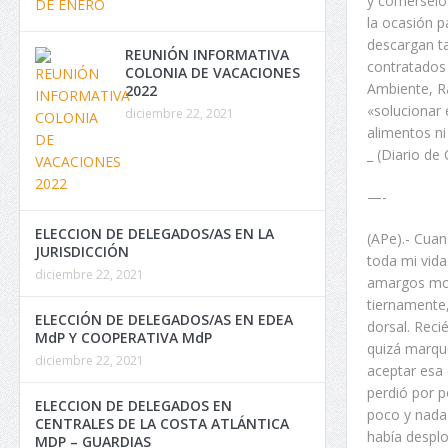
y comérselos
la ocasión p
descargan t
REUNIÓN INFORMATIVA
contratados 
COLONIA DE VACACIONES
Ambiente, R
2022
«solucionar 
diciembre 22, 2021
alimentos ni
_ (Diario de
—-
ELECCION DE DELEGADOS/AS EN LA
(APe).- Cuan
JURISDICCIÓN
toda mi vida
diciembre 22, 2021
amargos mom
tiernamente,
ELECCIÓN DE DELEGADOS/AS EN EDEA
dorsal. Reci
MdP Y COOPERATIVA MdP
quizá marqu
diciembre 22, 2021
aceptar esa 
perdió por p
ELECCION DE DELEGADOS EN
poco y nada 
CENTRALES DE LA COSTA ATLÁNTICA
había despl
MDP – GUARDIAS