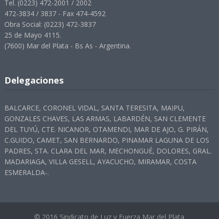
Tel. (0223) 472-2001 / 2002
472-3834 / 3837 - Fax 474-4592
Obra Social: (0223) 472-3837
25 de Mayo 4115.
(7600) Mar del Plata - Bs As - Argentina.
Delegaciones
BALCARCE, CORONEL VIDAL, SANTA TERESITA, MAIPU,
GONZALES CHAVES, LAS ARMAS, LABARDÉN, SAN CLEMENTE
DEL TUYÚ, CTE. NICANOR, OTAMENDI, MAR DE AJO, G. PIRÁN,
C.GUIDO, CAMET, SAN BERNARDO, PINAMAR LAGUNA DE LOS
PADRES, STA. CLARA DEL MAR, MECHONGUÉ, DOLORES, GRAL.
MADARIAGA, VILLA GESELL, AYACUCHO, MIRAMAR, COSTA
ESMERALDA-.
© 2016 Sindicato de Luz y Fuerza Mar del Plata